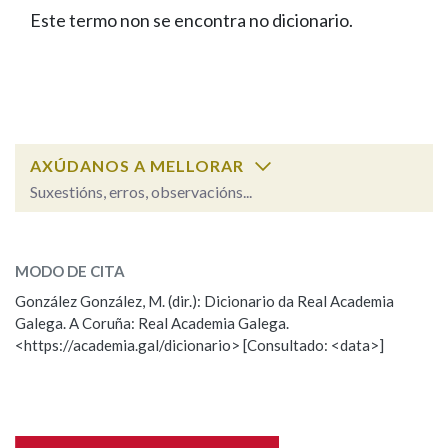
IDENTIDADE CORPORATIVA
Facebook
Twitter
Youtube
Instagram
Bluesky
Este termo non se encontra no dicionario.
BUSCAR NOS LEMAS
FIGURAS HOMENAXEADAS
MARCIAL DEL ADALID
HISTORIA
Comeza por
CASA-MUSEO EMILIA PARDO
BAZÁN
60 ANOS DLG
PRIMAVERA DAS LETRAS
Remata por
PORTAL DAS PALABRAS
AXÚDANOS A MELLORAR
Suxestións, erros, observacións...
Contén
ESCOLLE UNHA OPCIÓN:
MODO DE CITA
Observación
Falta unha voz
González González, M. (dir.): Dicionario da Real Academia
BUSCAR NO CONTIDO
Galega. A Coruña: Real Academia Galega.
Nome
<https://academia.gal/dicionario> [Consultado: <data>]
Nas definicións
Apelidos
Nos exemplos