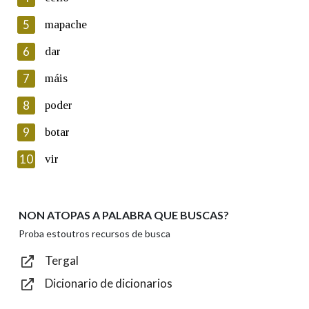
5
Lin e acepto as condicións da política de
mapache
privacidade
6
dar
Introduce o código que aparece na imaxe:
7
máis
8
poder
9
botar
Texto de verificación
10
vir
NON ATOPAS A PALABRA QUE BUSCAS?
Enviar
Proba estoutros recursos de busca
Tergal
Dicionario de dicionarios