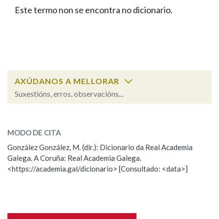
IDENTIDADE CORPORATIVA
Facebook
Twitter
Youtube
Instagram
Bluesky
Este termo non se encontra no dicionario.
BUSCAR NOS LEMAS
FIGURAS HOMENAXEADAS
MARCIAL DEL ADALID
HISTORIA
Comeza por
CASA-MUSEO EMILIA PARDO
BAZÁN
60 ANOS DLG
PRIMAVERA DAS LETRAS
Remata por
PORTAL DAS PALABRAS
AXÚDANOS A MELLORAR
Suxestións, erros, observacións...
Contén
ESCOLLE UNHA OPCIÓN:
MODO DE CITA
Observación
Falta unha voz
González González, M. (dir.): Dicionario da Real Academia
BUSCAR NO CONTIDO
Galega. A Coruña: Real Academia Galega.
Nome
<https://academia.gal/dicionario> [Consultado: <data>]
Nas definicións
Apelidos
Nos exemplos