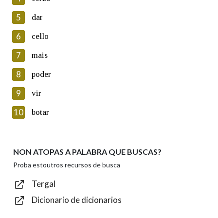
5
Lin e acepto as condicións da política de
dar
privacidade
6
cello
Introduce o código que aparece na imaxe:
7
mais
8
poder
9
vir
Texto de verificación
10
botar
NON ATOPAS A PALABRA QUE BUSCAS?
Enviar
Proba estoutros recursos de busca
Tergal
Dicionario de dicionarios