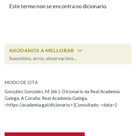
IDENTIDADE CORPORATIVA
Facebook
Twitter
Youtube
Instagram
Bluesky
Este termo non se encontra no dicionario.
BUSCAR NOS LEMAS
FIGURAS HOMENAXEADAS
MARCIAL DEL ADALID
HISTORIA
Comeza por
CASA-MUSEO EMILIA PARDO
BAZÁN
60 ANOS DLG
PRIMAVERA DAS LETRAS
Remata por
PORTAL DAS PALABRAS
AXÚDANOS A MELLORAR
Suxestións, erros, observacións...
Contén
ESCOLLE UNHA OPCIÓN:
MODO DE CITA
Observación
Falta unha voz
González González, M. (dir.): Dicionario da Real Academia
BUSCAR NO CONTIDO
Galega. A Coruña: Real Academia Galega.
Nome
<https://academia.gal/dicionario> [Consultado: <data>]
Nas definicións
Apelidos
Nos exemplos