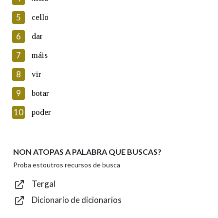
5
Lin e acepto as condicións da política de
cello
privacidade
6
dar
Introduce o código que aparece na imaxe:
7
máis
8
vir
9
botar
Texto de verificación
10
poder
NON ATOPAS A PALABRA QUE BUSCAS?
Enviar
Proba estoutros recursos de busca
Tergal
Dicionario de dicionarios