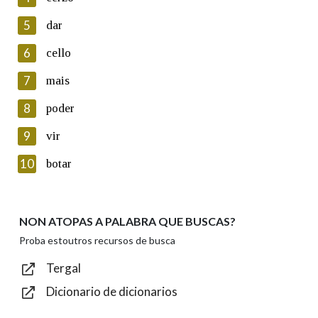
5
Lin e acepto as condicións da política de
dar
privacidade
6
cello
Introduce o código que aparece na imaxe:
7
mais
8
poder
9
vir
Texto de verificación
10
botar
NON ATOPAS A PALABRA QUE BUSCAS?
Enviar
Proba estoutros recursos de busca
Tergal
Dicionario de dicionarios