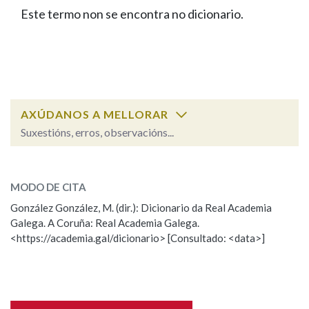
IDENTIDADE CORPORATIVA
Facebook
Twitter
Youtube
Instagram
Bluesky
Este termo non se encontra no dicionario.
BUSCAR NOS LEMAS
FIGURAS HOMENAXEADAS
MARCIAL DEL ADALID
HISTORIA
Comeza por
CASA-MUSEO EMILIA PARDO
BAZÁN
60 ANOS DLG
PRIMAVERA DAS LETRAS
Remata por
PORTAL DAS PALABRAS
AXÚDANOS A MELLORAR
Suxestións, erros, observacións...
Contén
ESCOLLE UNHA OPCIÓN:
MODO DE CITA
Observación
Falta unha voz
González González, M. (dir.): Dicionario da Real Academia
BUSCAR NO CONTIDO
Galega. A Coruña: Real Academia Galega.
Nome
<https://academia.gal/dicionario> [Consultado: <data>]
Nas definicións
Apelidos
Nos exemplos