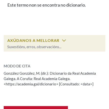
IDENTIDADE CORPORATIVA
Facebook
Twitter
Youtube
Instagram
Bluesky
Este termo non se encontra no dicionario.
BUSCAR NOS LEMAS
FIGURAS HOMENAXEADAS
MARCIAL DEL ADALID
HISTORIA
Comeza por
CASA-MUSEO EMILIA PARDO
BAZÁN
60 ANOS DLG
PRIMAVERA DAS LETRAS
Remata por
PORTAL DAS PALABRAS
AXÚDANOS A MELLORAR
Suxestións, erros, observacións...
Contén
ESCOLLE UNHA OPCIÓN:
MODO DE CITA
Observación
Falta unha voz
González González, M. (dir.): Dicionario da Real Academia
BUSCAR NO CONTIDO
Galega. A Coruña: Real Academia Galega.
Nome
<https://academia.gal/dicionario> [Consultado: <data>]
Nas definicións
Apelidos
Nos exemplos