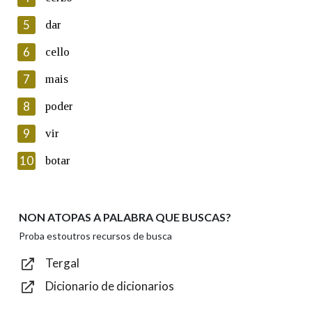
5
Lin e acepto as condicións da política de
dar
privacidade
6
cello
Introduce o código que aparece na imaxe:
7
mais
8
poder
9
vir
Texto de verificación
10
botar
NON ATOPAS A PALABRA QUE BUSCAS?
Enviar
Proba estoutros recursos de busca
Tergal
Dicionario de dicionarios