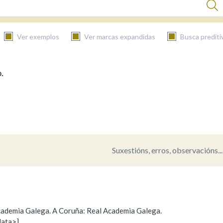
Ver exemplos
Ver marcas expandidas
Busca prediti
.
BUSCAR NO CONTIDO
Nas definicións
Nos exemplos
Suxestións, erros, observacións...
Na fraseoloxía
 Academia Galega. A Coruña: Real Academia Galega.
data>]