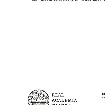
Nome
Apelido
Marcas gramaticais
Enderezo electrónico
Comentario
En cumprimento da normativa vixente en materia de P
aqueles usuarios que faciliten o seu correo electrónico
serán obxecto de tratamento automatizado de carácter 
Real Academia Galega
usuarios poderán exercer o seu dereito de acceso, rect
R
connosco.
1
Lin e acepto as condicións da política de 