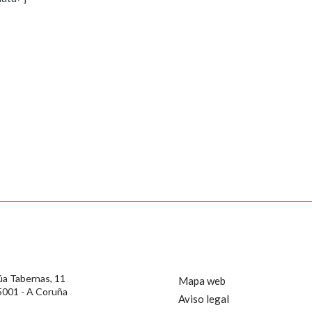
s
Pertence a
AXUDA NA BUSCA
LIMPAR
BUSCA
rotección de Datos de Carácter Persoal, a Real Academia Galega informa a
, así como calquera outra información de carácter persoal, que estes datos
confidencial e incorporados aos seus ficheiros informáticos. Así mesmo, os
ificación, oposición e cancelación dos seus datos poñéndose en contacto
úa Tabernas, 11
Mapa web
5001 - A Coruña
Aviso legal
privacidade