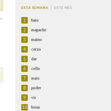
ESTA SEMANA
ESTE MES
va
1
baio
2
mapache
3
maino
4
cerzo
5
dar
6
cello
7
mais
8
poder
9
vir
10
botar