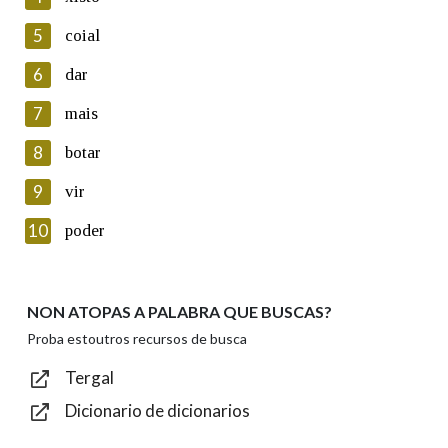
5
Lin e acepto as condicións da política de
coial
privacidade
6
dar
Introduce o código que aparece na imaxe:
7
mais
8
botar
9
vir
Texto de verificación
10
poder
NON ATOPAS A PALABRA QUE BUSCAS?
Enviar
Proba estoutros recursos de busca
Tergal
Dicionario de dicionarios