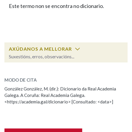
IDENTIDADE CORPORATIVA
Facebook
Twitter
Youtube
Instagram
Bluesky
Este termo non se encontra no dicionario.
BUSCAR NOS LEMAS
FIGURAS HOMENAXEADAS
MARCIAL DEL ADALID
HISTORIA
Comeza por
CASA-MUSEO EMILIA PARDO
BAZÁN
60 ANOS DLG
PRIMAVERA DAS LETRAS
Remata por
PORTAL DAS PALABRAS
AXÚDANOS A MELLORAR
Suxestións, erros, observacións...
Contén
ESCOLLE UNHA OPCIÓN:
MODO DE CITA
Observación
Falta unha voz
González González, M. (dir.): Dicionario da Real Academia
BUSCAR NO CONTIDO
Galega. A Coruña: Real Academia Galega.
Nome
<https://academia.gal/dicionario> [Consultado: <data>]
Nas definicións
Apelidos
Nos exemplos