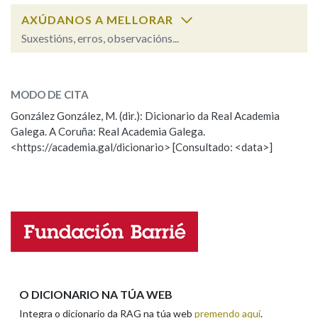
AXÚDANOS A MELLORAR
Suxestións, erros, observacións...
Na fraseoloxía
relatar
SOBRE A PALABRA:
MODO DE CITA
ESCOLLE UNHA OPCIÓN:
OUTRAS OPCIÓNS DE BUSCA
González González, M. (dir.): Dicionario da Real Academia
Galega. A Coruña: Real Academia Galega.
Observación
Hai un erro na palabra
Marcas gramaticais
<https://academia.gal/dicionario> [Consultado: <data>]
Propoño mellorar a definición
Actualización
Falta unha voz
Pertence a
Nome
LIMPAR
BUSCA
Apelidos
O DICIONARIO NA TÚA WEB
Integra o dicionario da RAG na túa web
premendo aquí
.