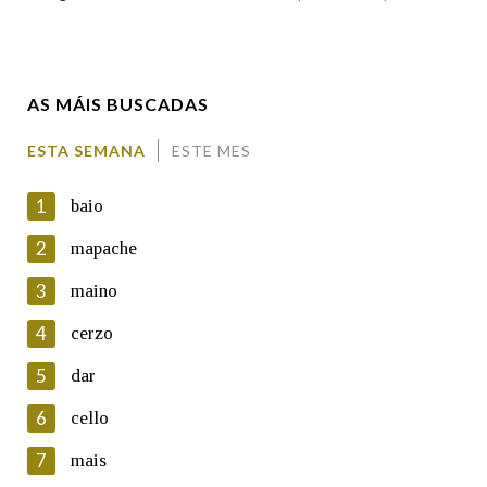
Enderezo electrónico
AS MÁIS BUSCADAS
Comentario
ESTA SEMANA
ESTE MES
1
baio
2
mapache
3
maino
En cumprimento da normativa vixente en materia de
Protección de Datos de Carácter Persoal, a Real Academia
4
cerzo
Galega informa a aqueles usuarios que faciliten o seu correo
electrónico, así como calquera outra información de carácter
5
dar
persoal, que estes datos serán obxecto de tratamento
automatizado de carácter confidencial e incorporados aos seus
6
cello
ficheiros informáticos. Así mesmo, os usuarios poderán exercer o
seu dereito de acceso, rectificación, oposición e cancelación dos
7
mais
seus datos poñéndose en contacto connosco.