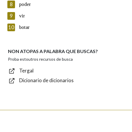
8
poder
Lin e acepto as condicións da política de
privacidade
9
vir
Introduce o código que aparece na imaxe:
10
botar
NON ATOPAS A PALABRA QUE BUSCAS?
Texto de verificación
Proba estoutros recursos de busca
Tergal
Dicionario de dicionarios
Enviar