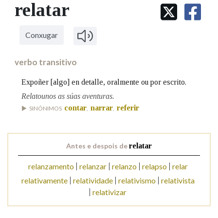
IDENTIDADE CORPORATIVA
relatar
Facebook
Twitter
Youtube
Instagram
Bluesky
BUSCAR NOS LEMAS
FIGURAS HOMENAXEADAS
MARCIAL DEL ADALID
HISTORIA
Comeza por
CASA-MUSEO EMILIA PARDO
Conxugar
BAZÁN
60 ANOS DLG
PRIMAVERA DAS LETRAS
verbo transitivo
Remata por
PORTAL DAS PALABRAS
Expoñer [algo] en detalle, oralmente ou por escrito.
Relatounos as súas aventuras.
Contén
contar
narrar
referir
SINÓNIMOS
,
,
Antes e despois de
relatar
BUSCAR NO CONTIDO
relanzamento
relanzar
relanzo
relapso
relar
Nas definicións
relativamente
relatividade
relativismo
relativista
relativizar
Nos exemplos