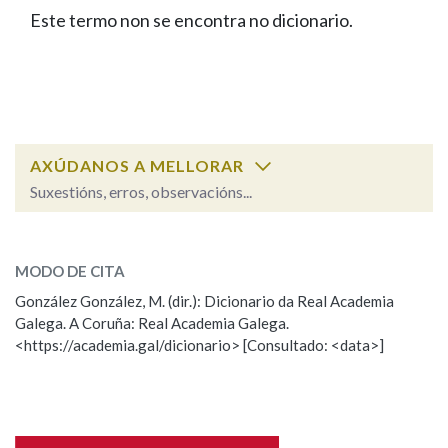
IDENTIDADE CORPORATIVA
Facebook
Twitter
Youtube
Instagram
Bluesky
Este termo non se encontra no dicionario.
BUSCAR NOS LEMAS
FIGURAS HOMENAXEADAS
MARCIAL DEL ADALID
HISTORIA
Comeza por
CASA-MUSEO EMILIA PARDO
BAZÁN
60 ANOS DLG
PRIMAVERA DAS LETRAS
Remata por
PORTAL DAS PALABRAS
AXÚDANOS A MELLORAR
Suxestións, erros, observacións...
Contén
ESCOLLE UNHA OPCIÓN:
MODO DE CITA
Observación
Falta unha voz
González González, M. (dir.): Dicionario da Real Academia
BUSCAR NO CONTIDO
Galega. A Coruña: Real Academia Galega.
Nome
<https://academia.gal/dicionario> [Consultado: <data>]
Nas definicións
Apelidos
Nos exemplos