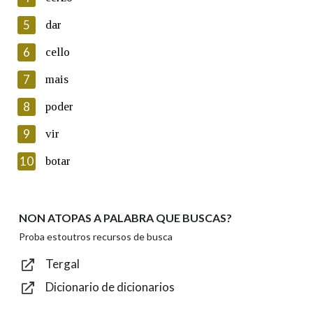
5
Lin e acepto as condicións da política de
dar
privacidade
6
cello
Introduce o código que aparece na imaxe:
7
mais
8
poder
9
vir
Texto de verificación
10
botar
NON ATOPAS A PALABRA QUE BUSCAS?
Enviar
Proba estoutros recursos de busca
Tergal
Dicionario de dicionarios