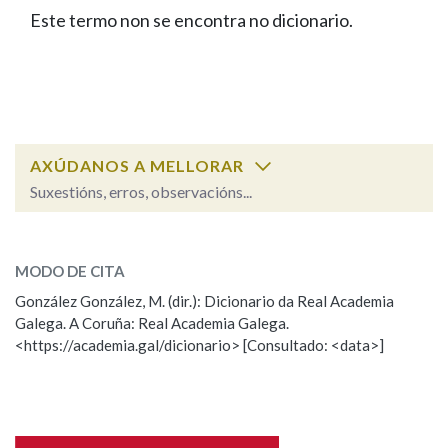
IDENTIDADE CORPORATIVA
Facebook
Twitter
Youtube
Instagram
Bluesky
Este termo non se encontra no dicionario.
BUSCAR NOS LEMAS
FIGURAS HOMENAXEADAS
MARCIAL DEL ADALID
HISTORIA
Comeza por
CASA-MUSEO EMILIA PARDO
BAZÁN
60 ANOS DLG
PRIMAVERA DAS LETRAS
Remata por
PORTAL DAS PALABRAS
AXÚDANOS A MELLORAR
Suxestións, erros, observacións...
Contén
ESCOLLE UNHA OPCIÓN:
MODO DE CITA
Observación
Falta unha voz
González González, M. (dir.): Dicionario da Real Academia
BUSCAR NO CONTIDO
Galega. A Coruña: Real Academia Galega.
Nome
<https://academia.gal/dicionario> [Consultado: <data>]
Nas definicións
Apelidos
Nos exemplos