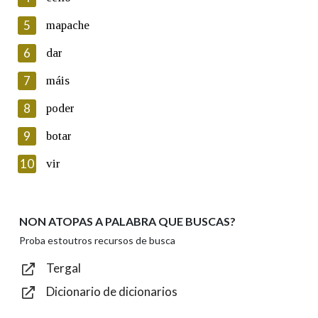
5
Lin e acepto as condicións da política de
mapache
privacidade
6
dar
Introduce o código que aparece na imaxe:
7
máis
8
poder
9
botar
Texto de verificación
10
vir
NON ATOPAS A PALABRA QUE BUSCAS?
Enviar
Proba estoutros recursos de busca
Tergal
Dicionario de dicionarios