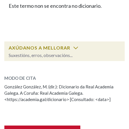
IDENTIDADE CORPORATIVA
Facebook
Twitter
Youtube
Instagram
Bluesky
Este termo non se encontra no dicionario.
BUSCAR NOS LEMAS
FIGURAS HOMENAXEADAS
MARCIAL DEL ADALID
HISTORIA
Comeza por
CASA-MUSEO EMILIA PARDO
BAZÁN
60 ANOS DLG
PRIMAVERA DAS LETRAS
Remata por
PORTAL DAS PALABRAS
AXÚDANOS A MELLORAR
Suxestións, erros, observacións...
Contén
ESCOLLE UNHA OPCIÓN:
MODO DE CITA
Observación
Falta unha voz
González González, M. (dir.): Dicionario da Real Academia
BUSCAR NO CONTIDO
Galega. A Coruña: Real Academia Galega.
Nome
<https://academia.gal/dicionario> [Consultado: <data>]
Nas definicións
Apelidos
Nos exemplos