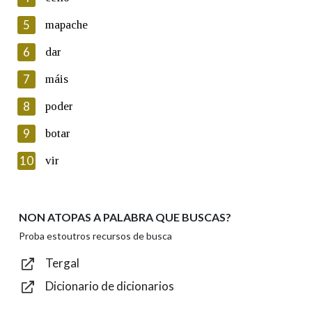
5
Lin e acepto as condicións da política de
mapache
privacidade
6
dar
Introduce o código que aparece na imaxe:
7
máis
8
poder
9
botar
Texto de verificación
10
vir
NON ATOPAS A PALABRA QUE BUSCAS?
Enviar
Proba estoutros recursos de busca
Tergal
Dicionario de dicionarios