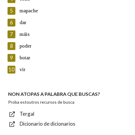
5
Lin e acepto as condicións da política de
mapache
privacidade
6
dar
Introduce o código que aparece na imaxe:
7
máis
8
poder
9
botar
Texto de verificación
10
vir
NON ATOPAS A PALABRA QUE BUSCAS?
Enviar
Proba estoutros recursos de busca
Tergal
Dicionario de dicionarios