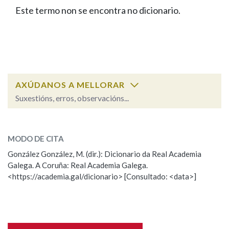
IDENTIDADE CORPORATIVA
Facebook
Twitter
Youtube
Instagram
Bluesky
Este termo non se encontra no dicionario.
BUSCAR NOS LEMAS
FIGURAS HOMENAXEADAS
MARCIAL DEL ADALID
HISTORIA
Comeza por
CASA-MUSEO EMILIA PARDO
BAZÁN
60 ANOS DLG
PRIMAVERA DAS LETRAS
Remata por
PORTAL DAS PALABRAS
AXÚDANOS A MELLORAR
Suxestións, erros, observacións...
Contén
ESCOLLE UNHA OPCIÓN:
MODO DE CITA
Observación
Falta unha voz
González González, M. (dir.): Dicionario da Real Academia
BUSCAR NO CONTIDO
Galega. A Coruña: Real Academia Galega.
Nome
<https://academia.gal/dicionario> [Consultado: <data>]
Nas definicións
Apelidos
Nos exemplos