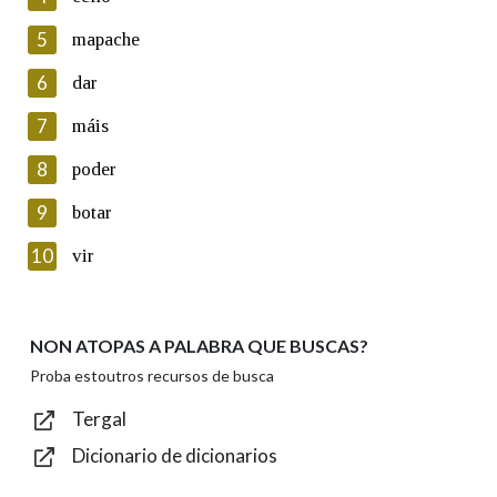
5
Lin e acepto as condicións da política de
mapache
privacidade
6
dar
Introduce o código que aparece na imaxe:
7
máis
8
poder
9
botar
Texto de verificación
10
vir
NON ATOPAS A PALABRA QUE BUSCAS?
Enviar
Proba estoutros recursos de busca
Tergal
Dicionario de dicionarios