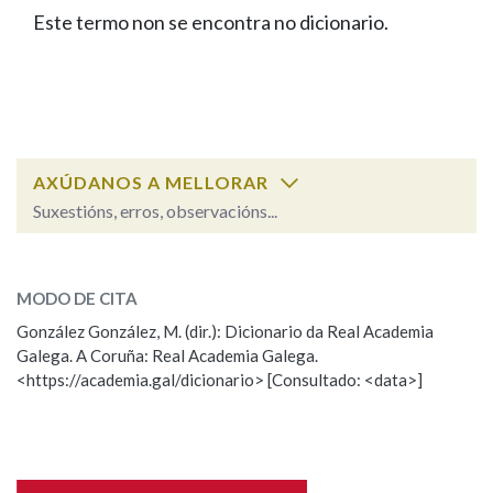
IDENTIDADE CORPORATIVA
Facebook
Twitter
Youtube
Instagram
Bluesky
Este termo non se encontra no dicionario.
BUSCAR NOS LEMAS
FIGURAS HOMENAXEADAS
MARCIAL DEL ADALID
HISTORIA
Comeza por
CASA-MUSEO EMILIA PARDO
BAZÁN
60 ANOS DLG
PRIMAVERA DAS LETRAS
Remata por
PORTAL DAS PALABRAS
AXÚDANOS A MELLORAR
Suxestións, erros, observacións...
Contén
ESCOLLE UNHA OPCIÓN:
MODO DE CITA
Observación
Falta unha voz
González González, M. (dir.): Dicionario da Real Academia
BUSCAR NO CONTIDO
Galega. A Coruña: Real Academia Galega.
Nome
<https://academia.gal/dicionario> [Consultado: <data>]
Nas definicións
Apelidos
Nos exemplos