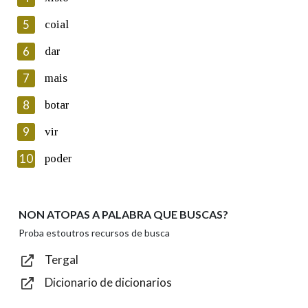
5
Lin e acepto as condicións da política de
coial
privacidade
6
dar
Introduce o código que aparece na imaxe:
7
mais
8
botar
9
vir
Texto de verificación
10
poder
NON ATOPAS A PALABRA QUE BUSCAS?
Enviar
Proba estoutros recursos de busca
Tergal
Dicionario de dicionarios