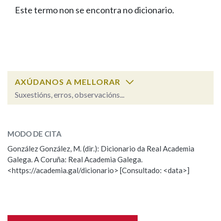
IDENTIDADE CORPORATIVA
Facebook
Twitter
Youtube
Instagram
Bluesky
Este termo non se encontra no dicionario.
BUSCAR NOS LEMAS
FIGURAS HOMENAXEADAS
MARCIAL DEL ADALID
HISTORIA
Comeza por
CASA-MUSEO EMILIA PARDO
BAZÁN
60 ANOS DLG
PRIMAVERA DAS LETRAS
Remata por
PORTAL DAS PALABRAS
AXÚDANOS A MELLORAR
Suxestións, erros, observacións...
Contén
ESCOLLE UNHA OPCIÓN:
MODO DE CITA
Observación
Falta unha voz
González González, M. (dir.): Dicionario da Real Academia
BUSCAR NO CONTIDO
Galega. A Coruña: Real Academia Galega.
Nome
<https://academia.gal/dicionario> [Consultado: <data>]
Nas definicións
Apelidos
Nos exemplos