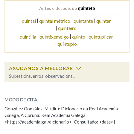
Antes e despois de
quinteto
Na fraseoloxía
quintal
quintal métrico
quintante
quintar
quinteiro
quintilla
quintixemelgo
quinto
quintuplicar
OUTRAS OPCIÓNS DE BUSCA
quíntuplo
Marcas gramaticais
AXÚDANOS A MELLORAR
Suxestións, erros, observacións...
Pertence a
quinteto
SOBRE A PALABRA:
MODO DE CITA
ESCOLLE UNHA OPCIÓN:
LIMPAR
BUSCA
González González, M. (dir.): Dicionario da Real Academia
Galega. A Coruña: Real Academia Galega.
Observación
Hai un erro na palabra
<https://academia.gal/dicionario> [Consultado: <data>]
Propoño mellorar a definición
Actualización