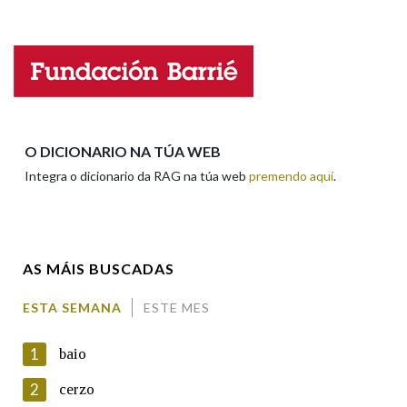
Falta unha voz
Nome
Apelidos
O DICIONARIO NA TÚA WEB
Integra o dicionario da RAG na túa web
premendo aquí
.
Enderezo electrónico
AS MÁIS BUSCADAS
Comentario
ESTA SEMANA
ESTE MES
1
baio
2
cerzo