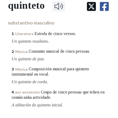
IDENTIDADE CORPORATIVA
quinteto
Facebook
Twitter
Youtube
Instagram
Bluesky
BUSCAR NOS LEMAS
FIGURAS HOMENAXEADAS
MARCIAL DEL ADALID
HISTORIA
Comeza por
CASA-MUSEO EMILIA PARDO
substantivo masculino
BAZÁN
60 ANOS DLG
PRIMAVERA DAS LETRAS
Estrofa de cinco versos.
1
Literatura
Remata por
PORTAL DAS PALABRAS
Un quinteto rosaliano.
Conxunto musical de cinco persoas.
2
Música
Contén
Un quinteto de jazz.
Composición musical para quinteto
3
Música
instrumental ou vocal.
BUSCAR NO CONTIDO
Un quinteto de corda.
Grupo de cinco persoas que teñen en
Nas definicións
4
por extensión
común unha actividade.
A aliñación do quinteto inicial.
Nos exemplos