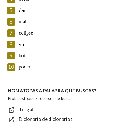
5
Lin e acepto as condicións da política de
dar
privacidade
6
mais
Introduce o código que aparece na imaxe:
7
eclipse
8
vir
9
botar
Texto de verificación
10
poder
NON ATOPAS A PALABRA QUE BUSCAS?
Enviar
Proba estoutros recursos de busca
Tergal
Dicionario de dicionarios