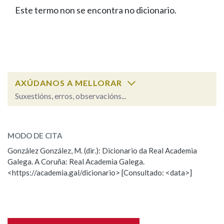
IDENTIDADE CORPORATIVA
Facebook
Twitter
Youtube
Instagram
Bluesky
Este termo non se encontra no dicionario.
BUSCAR NOS LEMAS
FIGURAS HOMENAXEADAS
MARCIAL DEL ADALID
HISTORIA
Comeza por
CASA-MUSEO EMILIA PARDO
BAZÁN
60 ANOS DLG
PRIMAVERA DAS LETRAS
Remata por
PORTAL DAS PALABRAS
AXÚDANOS A MELLORAR
Suxestións, erros, observacións...
Contén
ESCOLLE UNHA OPCIÓN:
MODO DE CITA
Observación
Falta unha voz
González González, M. (dir.): Dicionario da Real Academia
BUSCAR NO CONTIDO
Galega. A Coruña: Real Academia Galega.
Nome
<https://academia.gal/dicionario> [Consultado: <data>]
Nas definicións
Apelidos
Nos exemplos