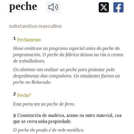
IDENTIDADE CORPORATIVA
peche
Facebook
Twitter
Youtube
Instagram
Bluesky
BUSCAR NOS LEMAS
FIGURAS HOMENAXEADAS
MARCIAL DEL ADALID
HISTORIA
Comeza por
CASA-MUSEO EMILIA PARDO
substantivo masculino
BAZÁN
60 ANOS DLG
PRIMAVERA DAS LETRAS
1
Pechamento
Remata por
PORTAL DAS PALABRAS
Hoxe emitirase un programa especial antes do peche da
programación. O peche da fábrica deixou na rúa a centos
de traballadores.
Contén
Os obreiros van realizar un peche para protestar polo
despedimento dun compañeiro. Os estudantes fixeron un
peche no Reitorado.
BUSCAR NO CONTIDO
2
1
Pecho
Esta porta ten un peche de ferro.
Nas definicións
Construción de madeira, arame ou outro material, coa
3
que se cerra unha propiedade.
Nos exemplos
O peche do prado é de rede metálica.