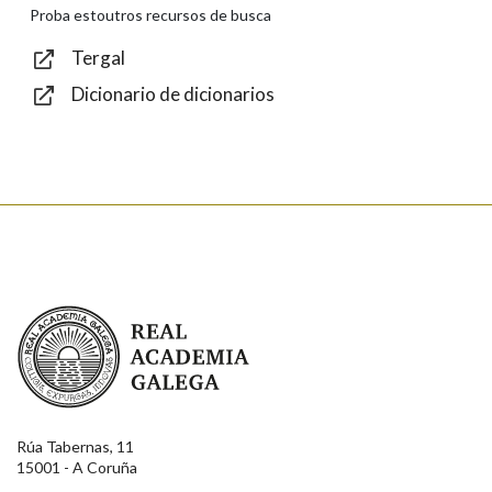
Texto de verificación
Proba estoutros recursos de busca
Tergal
Dicionario de dicionarios
Enviar
Real Academia Galega
Rúa Tabernas, 11
15001 - A Coruña