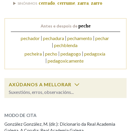
cerrado
cerrume
zarra
zarro
SINÓNIMOS
,
,
,
Na fraseoloxía
Antes e despois de
peche
pechador
pechadura
pechamento
pechar
OUTRAS OPCIÓNS DE BUSCA
pechblenda
pecheira
pecho
pedagogo
pedagoxía
Marcas gramaticais
pedagoxicamente
Pertence a
AXÚDANOS A MELLORAR
Suxestións, erros, observacións...
LIMPAR
BUSCA
peche
SOBRE A PALABRA:
MODO DE CITA
ESCOLLE UNHA OPCIÓN:
González González, M. (dir.): Dicionario da Real Academia
Galega. A Coruña: Real Academia Galega.
Observación
Hai un erro na palabra