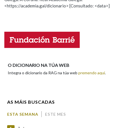
<https://academia.gal/dicionario> [Consultado: <data>]
Propoño mellorar a definición
Actualización
Falta unha voz
Nome
Apelidos
O DICIONARIO NA TÚA WEB
Integra o dicionario da RAG na túa web
premendo aquí
.
Enderezo electrónico
AS MÁIS BUSCADAS
Comentario
ESTA SEMANA
ESTE MES