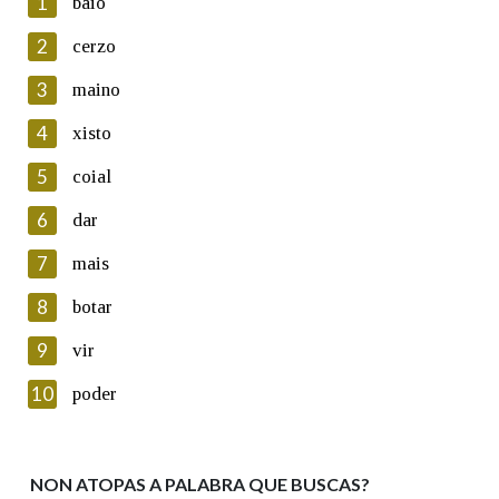
1
baio
2
cerzo
3
maino
En cumprimento da normativa vixente en materia de
Protección de Datos de Carácter Persoal, a Real Academia
4
xisto
Galega informa a aqueles usuarios que faciliten o seu correo
electrónico, así como calquera outra información de carácter
5
coial
persoal, que estes datos serán obxecto de tratamento
automatizado de carácter confidencial e incorporados aos seus
6
dar
ficheiros informáticos. Así mesmo, os usuarios poderán exercer o
seu dereito de acceso, rectificación, oposición e cancelación dos
7
mais
seus datos poñéndose en contacto connosco.
8
botar
Lin e acepto as condicións da política de
privacidade
9
vir
Introduce o código que aparece na imaxe:
10
poder
NON ATOPAS A PALABRA QUE BUSCAS?