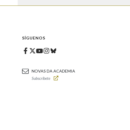
SÍGUENOS
Facebook
Twitter
Instagram
Bluesky
Youtube
NOVAS DA ACADEMIA
Subscríbete