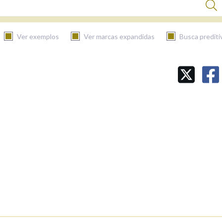
Ver exemplos
Ver marcas expandidas
Busca prediti
BUSCAR NO CONTIDO
Nas definicións
Nos exemplos
Na fraseoloxía