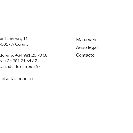
úa Tabernas, 11
Mapa web
5001 - A Coruña
Aviso legal
Contacto
eléfono: +34 981 20 73 08
ax: +34 981 21 64 67
partado de correo 557
ontacta connosco
rotección de Datos de Carácter Persoal, a Real Academia Galega informa a
, así como calquera outra información de carácter persoal, que estes datos
confidencial e incorporados aos seus ficheiros informáticos. Así mesmo, os
ificación, oposición e cancelación dos seus datos poñéndose en contacto
privacidade