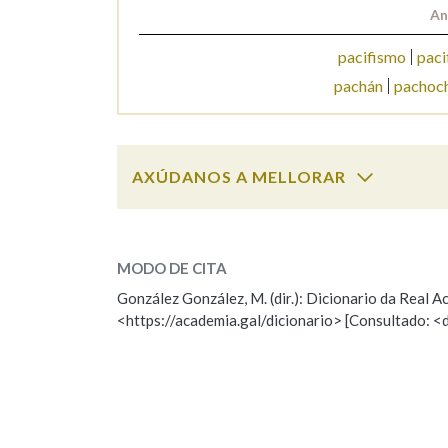
An
Marcas gramaticais
pacifismo
paci
pachán
pachoc
AXÚDANOS A MELLORAR
pacto
SOBRE A PALABRA:
MODO DE CITA
ESCOLLE UNHA OPCIÓN:
González González, M. (dir.): Dicionario da Real
<https://academia.gal/dicionario> [Consultado: <
Observación
Hai un erro na palabra
Falta unha voz
Nome
Apelido