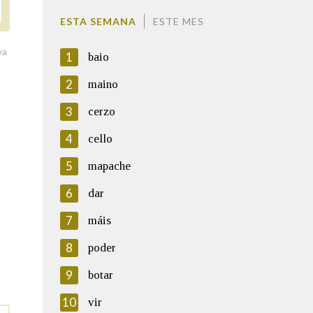
ESTA SEMANA
ESTE MES
va
1
baio
2
maino
3
cerzo
4
cello
5
mapache
6
dar
7
máis
8
poder
9
botar
10
vir