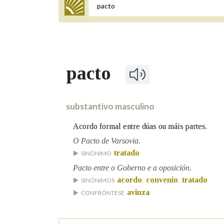
Termo a buscar
pacto
BUSCAR NOS LEMAS
Comeza por
substantivo masculino
Acordo formal entre dúas ou máis partes.
Remata por
O Pacto de Varsovia.
tratado
SINÓNIMO
Pacto entre o Goberno e a oposición.
Contén
acordo
convenio
tratado
SINÓNIMOS
,
,
avinza
CONFRÓNTESE
OUTRAS OPCIÓNS DE BUSCA