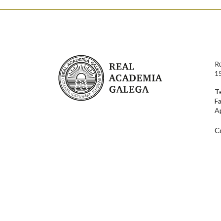
Enderezo electrónico
Real Academia Galega
R
Comentario
1
T
F
A
C
En cumprimento da normativa vixente en materia de P
aqueles usuarios que faciliten o seu correo electrónico
serán obxecto de tratamento automatizado de carácter 
usuarios poderán exercer o seu dereito de acceso, rect
connosco.
Lin e acepto as condicións da política de 