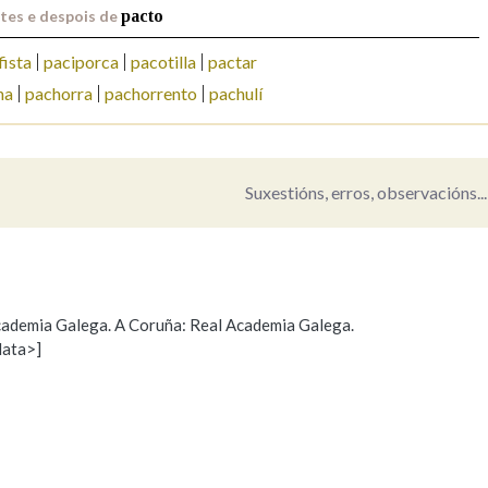
tes e despois de
pacto
Pertence a
fista
paciporca
pacotilla
pactar
ha
pachorra
pachorrento
pachulí
AXUDA NA BUSCA
LIMPAR
BUSCA
Suxestións, erros, observacións...
 Academia Galega. A Coruña: Real Academia Galega.
data>]
Propoño mellorar a definición
Actualización
s