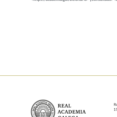
Nome
Apelido
Marcas gramaticais
Enderezo electrónico
Comentario
En cumprimento da normativa vixente en materia de P
aqueles usuarios que faciliten o seu correo electrónico
serán obxecto de tratamento automatizado de carácter 
Real Academia Galega
usuarios poderán exercer o seu dereito de acceso, rect
R
connosco.
1
Lin e acepto as condicións da política de 