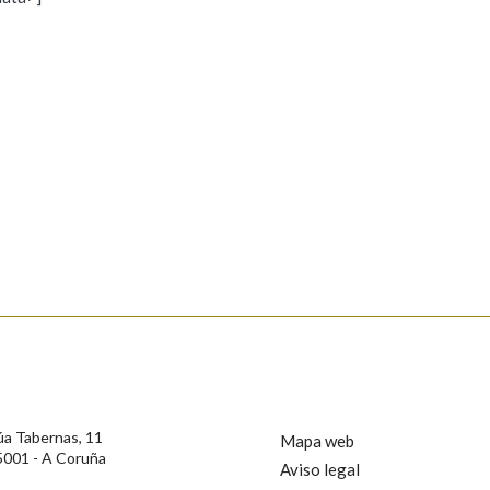
s
Pertence a
AXUDA NA BUSCA
LIMPAR
BUSCA
rotección de Datos de Carácter Persoal, a Real Academia Galega informa a
, así como calquera outra información de carácter persoal, que estes datos
confidencial e incorporados aos seus ficheiros informáticos. Así mesmo, os
ificación, oposición e cancelación dos seus datos poñéndose en contacto
úa Tabernas, 11
Mapa web
5001 - A Coruña
Aviso legal
privacidade