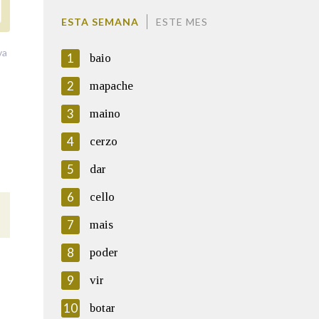
ESTA SEMANA
ESTE MES
va
1
baio
2
mapache
3
maino
4
cerzo
5
dar
6
cello
7
mais
8
poder
9
vir
10
botar