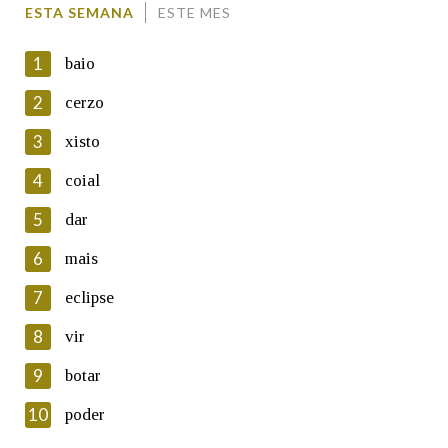
ESTA SEMANA
ESTE MES
1
baio
2
cerzo
3
xisto
En cumprimento da normativa vixente en materia de
Protección de Datos de Carácter Persoal, a Real Academia
4
coial
Galega informa a aqueles usuarios que faciliten o seu correo
electrónico, así como calquera outra información de carácter
5
dar
persoal, que estes datos serán obxecto de tratamento
automatizado de carácter confidencial e incorporados aos seus
6
mais
ficheiros informáticos. Así mesmo, os usuarios poderán exercer o
seu dereito de acceso, rectificación, oposición e cancelación dos
7
eclipse
seus datos poñéndose en contacto connosco.
8
vir
Lin e acepto as condicións da política de
privacidade
9
botar
Introduce o código que aparece na imaxe:
10
poder