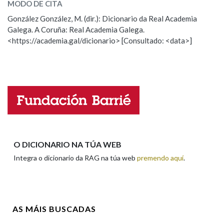
MODO DE CITA
ESCOLLE UNHA OPCIÓN:
González González, M. (dir.): Dicionario da Real Academia
Galega. A Coruña: Real Academia Galega.
Observación
Hai un erro na palabra
<https://academia.gal/dicionario> [Consultado: <data>]
Propoño mellorar a definición
Actualización
Falta unha voz
Nome
Apelidos
O DICIONARIO NA TÚA WEB
Integra o dicionario da RAG na túa web
premendo aquí
.
Enderezo electrónico
AS MÁIS BUSCADAS
Comentario