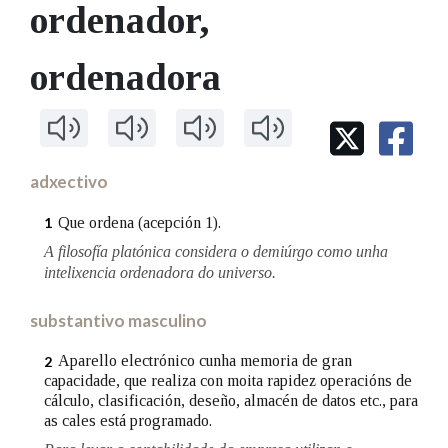
IDENTIDADE CORPORATIVA
ordenador
,
Facebook
Twitter
Youtube
Instagram
Bluesky
BUSCAR NOS LEMAS
FIGURAS HOMENAXEADAS
MARCIAL DEL ADALID
HISTORIA
Comeza por
ordenadora
CASA-MUSEO EMILIA PARDO
BAZÁN
60 ANOS DLG
PRIMAVERA DAS LETRAS
Remata por
PORTAL DAS PALABRAS
adxectivo
Contén
Que ordena (acepción 1).
1
A filosofía platónica considera o demiúrgo como unha
intelixencia ordenadora do universo.
BUSCAR NO CONTIDO
substantivo masculino
Nas definicións
Aparello electrónico cunha memoria de gran
2
capacidade, que realiza con moita rapidez operacións de
cálculo, clasificación, deseño, almacén de datos etc., para
as cales está programado.
Nos exemplos