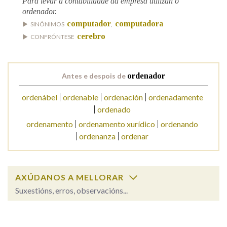
Para levar a contabilidade da empresa utilizan o
ordenador.
computador
computadora
SINÓNIMOS
,
Na fraseoloxía
cerebro
CONFRÓNTESE
OUTRAS OPCIÓNS DE BUSCA
Antes e despois de
ordenador
Marcas gramaticais
ordenábel
ordenable
ordenación
ordenadamente
ordenado
ordenamento
ordenamento xurídico
ordenando
Pertence a
ordenanza
ordenar
LIMPAR
BUSCA
AXÚDANOS A MELLORAR
Suxestións, erros, observacións...
ordenador
SOBRE A PALABRA: