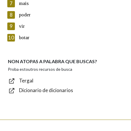
Introduce o código que aparece na imaxe:
7
mais
8
poder
9
vir
Texto de verificación
10
botar
NON ATOPAS A PALABRA QUE BUSCAS?
Enviar
Proba estoutros recursos de busca
Tergal
Dicionario de dicionarios