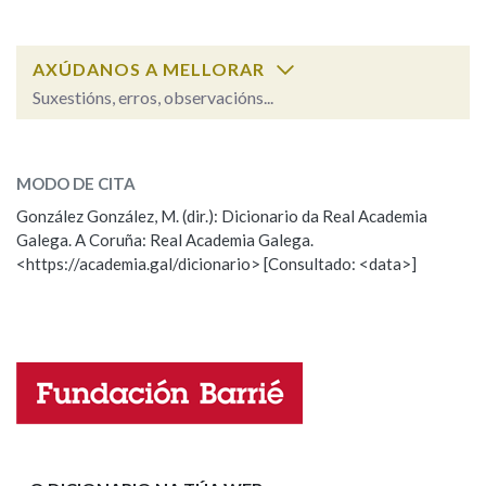
IDENTIDADE CORPORATIVA
Facebook
Twitter
Youtube
Instagram
Bluesky
BUSCAR NOS LEMAS
FIGURAS HOMENAXEADAS
MARCIAL DEL ADALID
HISTORIA
AXÚDANOS A MELLORAR
Comeza por
CASA-MUSEO EMILIA PARDO
BAZÁN
Suxestións, erros, observacións...
60 ANOS DLG
PRIMAVERA DAS LETRAS
ESCOLLE UNHA OPCIÓN:
Remata por
PORTAL DAS PALABRAS
MODO DE CITA
Observación
Falta unha voz
González González, M. (dir.): Dicionario da Real Academia
Contén
Galega. A Coruña: Real Academia Galega.
Nome
<https://academia.gal/dicionario> [Consultado: <data>]
BUSCAR NO CONTIDO
Apelidos
Nas definicións
Enderezo electrónico
Nos exemplos