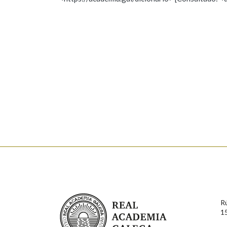
Nome
Apelido
Marcas gramaticais
Enderezo electrónico
Comentario
En cumprimento da normativa vixente en materia de P
aqueles usuarios que faciliten o seu correo electrónico
serán obxecto de tratamento automatizado de carácter 
Real Academia Galega
usuarios poderán exercer o seu dereito de acceso, rect
R
connosco.
1
Lin e acepto as condicións da política de 