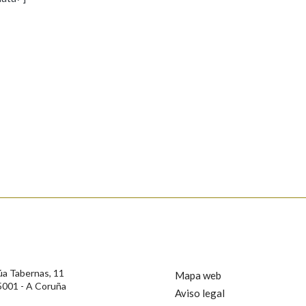
s
Pertence a
AXUDA NA BUSCA
LIMPAR
BUSCA
rotección de Datos de Carácter Persoal, a Real Academia Galega informa a
, así como calquera outra información de carácter persoal, que estes datos
confidencial e incorporados aos seus ficheiros informáticos. Así mesmo, os
ificación, oposición e cancelación dos seus datos poñéndose en contacto
úa Tabernas, 11
Mapa web
5001 - A Coruña
Aviso legal
privacidade