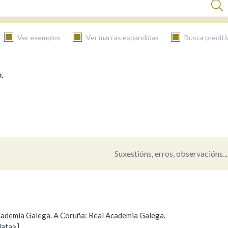
Ver exemplos
Ver marcas expandidas
Busca prediti
.
BUSCAR NO CONTIDO
Nas definicións
Nos exemplos
Suxestións, erros, observacións...
Na fraseoloxía
 Academia Galega. A Coruña: Real Academia Galega.
data>]