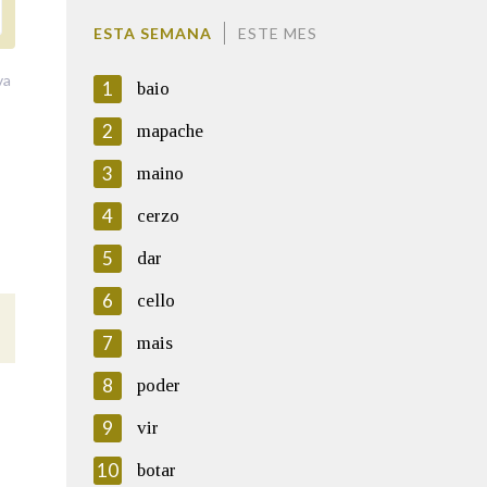
ESTA SEMANA
ESTE MES
va
1
baio
2
mapache
3
maino
4
cerzo
5
dar
6
cello
7
mais
8
poder
9
vir
10
botar