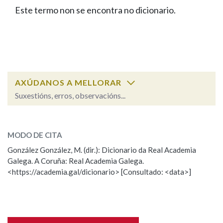
IDENTIDADE CORPORATIVA
Facebook
Twitter
Youtube
Instagram
Bluesky
Este termo non se encontra no dicionario.
BUSCAR NOS LEMAS
FIGURAS HOMENAXEADAS
MARCIAL DEL ADALID
HISTORIA
Comeza por
CASA-MUSEO EMILIA PARDO
BAZÁN
60 ANOS DLG
PRIMAVERA DAS LETRAS
Remata por
PORTAL DAS PALABRAS
AXÚDANOS A MELLORAR
Suxestións, erros, observacións...
Contén
ESCOLLE UNHA OPCIÓN:
MODO DE CITA
Observación
Falta unha voz
González González, M. (dir.): Dicionario da Real Academia
BUSCAR NO CONTIDO
Galega. A Coruña: Real Academia Galega.
Nome
<https://academia.gal/dicionario> [Consultado: <data>]
Nas definicións
Apelidos
Nos exemplos