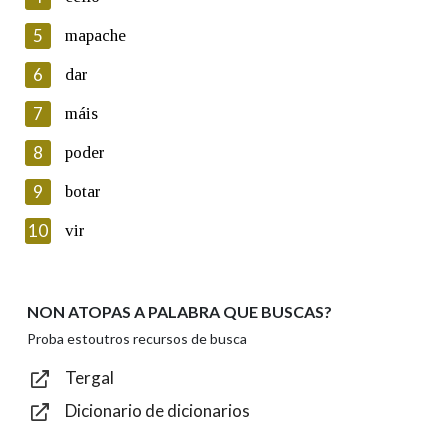
5
Lin e acepto as condicións da política de
mapache
privacidade
6
dar
Introduce o código que aparece na imaxe:
7
máis
8
poder
9
botar
Texto de verificación
10
vir
NON ATOPAS A PALABRA QUE BUSCAS?
Enviar
Proba estoutros recursos de busca
Tergal
Dicionario de dicionarios