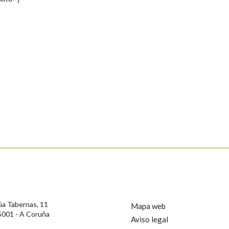
s
Pertence a
AXUDA NA BUSCA
LIMPAR
BUSCA
rotección de Datos de Carácter Persoal, a Real Academia Galega informa a
, así como calquera outra información de carácter persoal, que estes datos
confidencial e incorporados aos seus ficheiros informáticos. Así mesmo, os
ificación, oposición e cancelación dos seus datos poñéndose en contacto
úa Tabernas, 11
Mapa web
5001 - A Coruña
Aviso legal
privacidade