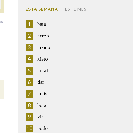
ESTA SEMANA
ESTE MES
va
1
baio
2
cerzo
3
maino
4
xisto
5
coial
6
dar
7
mais
8
botar
9
vir
10
poder