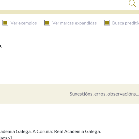
Ver exemplos
Ver marcas expandidas
Busca prediti
.
BUSCAR NO CONTIDO
Nas definicións
Nos exemplos
Suxestións, erros, observacións...
Na fraseoloxía
 Academia Galega. A Coruña: Real Academia Galega.
data>]