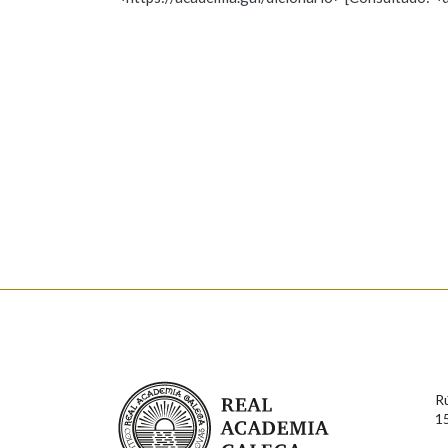
Nome
Apelido
Marcas gramaticais
Enderezo electrónico
Comentario
En cumprimento da normativa vixente en materia de P
aqueles usuarios que faciliten o seu correo electrónico
serán obxecto de tratamento automatizado de carácter 
Real Academia Galega
usuarios poderán exercer o seu dereito de acceso, rect
R
connosco.
1
Lin e acepto as condicións da política de 