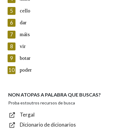
5
Lin e acepto as condicións da política de
cello
privacidade
6
dar
Introduce o código que aparece na imaxe:
7
máis
8
vir
9
botar
Texto de verificación
10
poder
NON ATOPAS A PALABRA QUE BUSCAS?
Enviar
Proba estoutros recursos de busca
Tergal
Dicionario de dicionarios