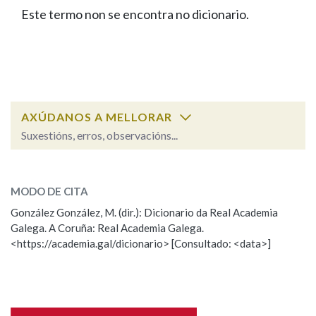
IDENTIDADE CORPORATIVA
Facebook
Twitter
Youtube
Instagram
Bluesky
Este termo non se encontra no dicionario.
BUSCAR NOS LEMAS
FIGURAS HOMENAXEADAS
MARCIAL DEL ADALID
HISTORIA
Comeza por
CASA-MUSEO EMILIA PARDO
BAZÁN
60 ANOS DLG
PRIMAVERA DAS LETRAS
Remata por
PORTAL DAS PALABRAS
AXÚDANOS A MELLORAR
Suxestións, erros, observacións...
Contén
ESCOLLE UNHA OPCIÓN:
MODO DE CITA
Observación
Falta unha voz
González González, M. (dir.): Dicionario da Real Academia
BUSCAR NO CONTIDO
Galega. A Coruña: Real Academia Galega.
Nome
<https://academia.gal/dicionario> [Consultado: <data>]
Nas definicións
Apelidos
Nos exemplos