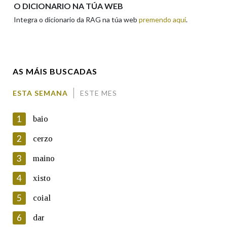
O DICIONARIO NA TÚA WEB
Integra o dicionario da RAG na túa web
premendo aquí
.
Enderezo electrónico
AS MÁIS BUSCADAS
Comentario
ESTA SEMANA
ESTE MES
1
baio
2
cerzo
3
maino
En cumprimento da normativa vixente en materia de
Protección de Datos de Carácter Persoal, a Real Academia
4
xisto
Galega informa a aqueles usuarios que faciliten o seu correo
electrónico, así como calquera outra información de carácter
5
coial
persoal, que estes datos serán obxecto de tratamento
automatizado de carácter confidencial e incorporados aos seus
6
dar
ficheiros informáticos. Así mesmo, os usuarios poderán exercer o