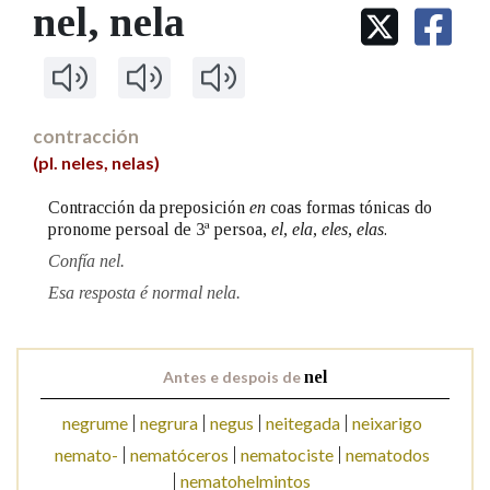
IDENTIDADE CORPORATIVA
nel
, nela
Facebook
Twitter
Youtube
Instagram
Bluesky
BUSCAR NOS LEMAS
FIGURAS HOMENAXEADAS
MARCIAL DEL ADALID
HISTORIA
Comeza por
CASA-MUSEO EMILIA PARDO
BAZÁN
60 ANOS DLG
PRIMAVERA DAS LETRAS
contracción
Remata por
(pl. neles, nelas)
PORTAL DAS PALABRAS
Contracción da preposición
en
coas formas tónicas do
pronome persoal de 3ª persoa,
el, ela, eles, elas
.
Contén
Confía nel.
Esa resposta é normal nela.
BUSCAR NO CONTIDO
Antes e despois de
nel
Nas definicións
negrume
negrura
negus
neitegada
neixarigo
nemato-
nematóceros
nematociste
nematodos
Nos exemplos
nematohelmintos