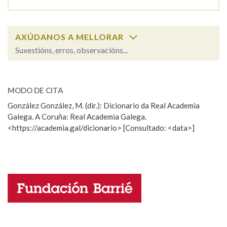
Na fraseoloxía
AXÚDANOS A MELLORAR
Suxestións, erros, observacións...
nel
SOBRE A PALABRA:
OUTRAS OPCIÓNS DE BUSCA
MODO DE CITA
ESCOLLE UNHA OPCIÓN:
Marcas gramaticais
González González, M. (dir.): Dicionario da Real Academia
Galega. A Coruña: Real Academia Galega.
Observación
Hai un erro na palabra
<https://academia.gal/dicionario> [Consultado: <data>]
Pertence a
Propoño mellorar a definición
Actualización
Falta unha voz
LIMPAR
BUSCA
Nome
Apelidos