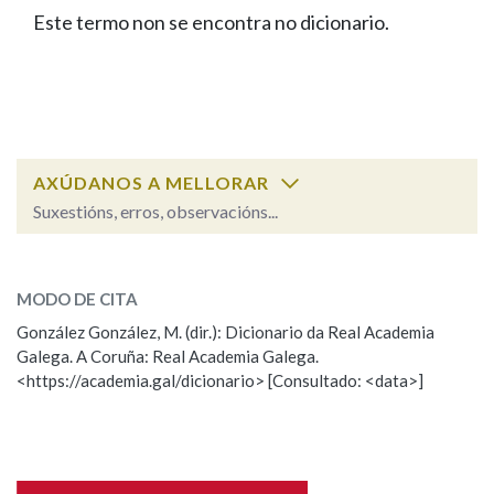
IDENTIDADE CORPORATIVA
Facebook
Twitter
Youtube
Instagram
Bluesky
Este termo non se encontra no dicionario.
BUSCAR NOS LEMAS
FIGURAS HOMENAXEADAS
MARCIAL DEL ADALID
HISTORIA
Comeza por
CASA-MUSEO EMILIA PARDO
BAZÁN
60 ANOS DLG
PRIMAVERA DAS LETRAS
Remata por
PORTAL DAS PALABRAS
AXÚDANOS A MELLORAR
Suxestións, erros, observacións...
Contén
ESCOLLE UNHA OPCIÓN:
MODO DE CITA
Observación
Falta unha voz
González González, M. (dir.): Dicionario da Real Academia
BUSCAR NO CONTIDO
Galega. A Coruña: Real Academia Galega.
Nome
<https://academia.gal/dicionario> [Consultado: <data>]
Nas definicións
Apelidos
Nos exemplos