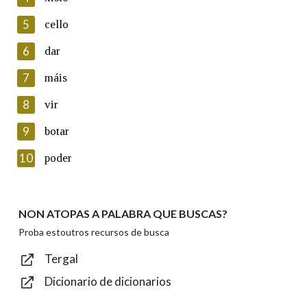
5
Lin e acepto as condicións da política de
cello
privacidade
6
dar
Introduce o código que aparece na imaxe:
7
máis
8
vir
9
botar
Texto de verificación
10
poder
NON ATOPAS A PALABRA QUE BUSCAS?
Enviar
Proba estoutros recursos de busca
Tergal
Dicionario de dicionarios