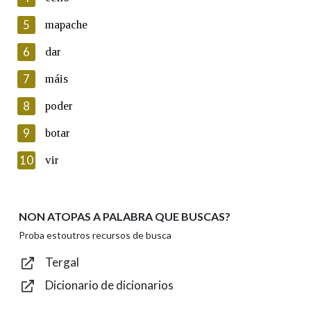
5
Lin e acepto as condicións da política de
mapache
privacidade
6
dar
Introduce o código que aparece na imaxe:
7
máis
8
poder
9
botar
Texto de verificación
10
vir
NON ATOPAS A PALABRA QUE BUSCAS?
Enviar
Proba estoutros recursos de busca
Tergal
Dicionario de dicionarios