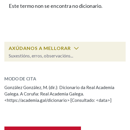
IDENTIDADE CORPORATIVA
Facebook
Twitter
Youtube
Instagram
Bluesky
Este termo non se encontra no dicionario.
BUSCAR NOS LEMAS
FIGURAS HOMENAXEADAS
MARCIAL DEL ADALID
HISTORIA
Comeza por
CASA-MUSEO EMILIA PARDO
BAZÁN
60 ANOS DLG
PRIMAVERA DAS LETRAS
Remata por
PORTAL DAS PALABRAS
AXÚDANOS A MELLORAR
Suxestións, erros, observacións...
Contén
ESCOLLE UNHA OPCIÓN:
MODO DE CITA
Observación
Falta unha voz
González González, M. (dir.): Dicionario da Real Academia
BUSCAR NO CONTIDO
Galega. A Coruña: Real Academia Galega.
Nome
<https://academia.gal/dicionario> [Consultado: <data>]
Nas definicións
Apelidos
Nos exemplos