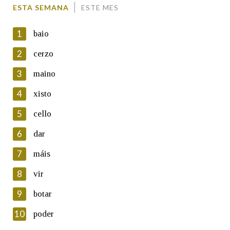
Comentario
ESTA SEMANA
ESTE MES
1
baio
2
cerzo
3
maino
En cumprimento da normativa vixente en materia de
Protección de Datos de Carácter Persoal, a Real Academia
4
xisto
Galega informa a aqueles usuarios que faciliten o seu correo
electrónico, así como calquera outra información de carácter
5
cello
persoal, que estes datos serán obxecto de tratamento
automatizado de carácter confidencial e incorporados aos seus
6
dar
ficheiros informáticos. Así mesmo, os usuarios poderán exercer o
seu dereito de acceso, rectificación, oposición e cancelación dos
7
máis
seus datos poñéndose en contacto connosco.
8
vir
Lin e acepto as condicións da política de
privacidade
9
botar
Introduce o código que aparece na imaxe:
10
poder