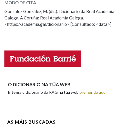
MODO DE CITA
ESCOLLE UNHA OPCIÓN:
González González, M. (dir.): Dicionario da Real Academia
Galega. A Coruña: Real Academia Galega.
Observación
Hai un erro na palabra
<https://academia.gal/dicionario> [Consultado: <data>]
Propoño mellorar a definición
Actualización
Falta unha voz
Nome
Apelidos
O DICIONARIO NA TÚA WEB
Integra o dicionario da RAG na túa web
premendo aquí
.
Enderezo electrónico
AS MÁIS BUSCADAS