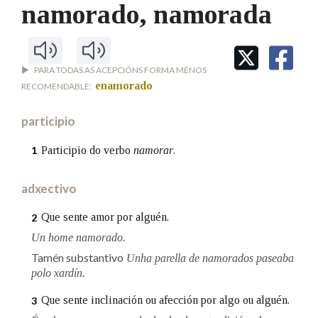
IDENTIDADE CORPORATIVA
namorado
, namorada
Facebook
Twitter
Youtube
Instagram
Bluesky
BUSCAR NOS LEMAS
FIGURAS HOMENAXEADAS
MARCIAL DEL ADALID
HISTORIA
Comeza por
CASA-MUSEO EMILIA PARDO
BAZÁN
60 ANOS DLG
PARA TODAS AS ACEPCIÓNS FORMA MENOS
PRIMAVERA DAS LETRAS
enamorado
RECOMENDABLE:
Remata por
PORTAL DAS PALABRAS
participio
Participio do verbo
namorar
.
1
Contén
adxectivo
Que sente amor por alguén.
2
BUSCAR NO CONTIDO
Un home namorado.
Nas definicións
Tamén substantivo
Unha parella de namorados paseaba
polo xardín.
Que sente inclinación ou afección por algo ou alguén.
3
Nos exemplos