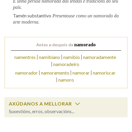
É unha persoa namorada das lendas e tradicións do seu
país.
Tamén substantivo
Presentouse como un namorado da
Na fraseoloxía
arte moderna.
OUTRAS OPCIÓNS DE BUSCA
Antes e despois de
namorado
Marcas gramaticais
namentres
namibiano
namibio
namoradamente
namoradeiro
namorador
namoramento
namorar
namoriscar
Pertence a
namoro
LIMPAR
BUSCA
AXÚDANOS A MELLORAR
Suxestións, erros, observacións...
namorado
SOBRE A PALABRA: