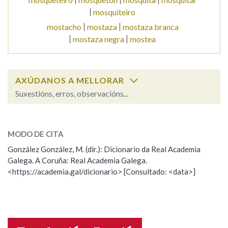
mosquiteiro
mostacho
mostaza
mostaza branca
Na fraseoloxía
mostaza negra
mostea
OUTRAS OPCIÓNS DE BUSCA
AXÚDANOS A MELLORAR
Suxestións, erros, observacións...
Marcas gramaticais
mosquito
SOBRE A PALABRA:
MODO DE CITA
Pertence a
ESCOLLE UNHA OPCIÓN:
González González, M. (dir.): Dicionario da Real Academia
Galega. A Coruña: Real Academia Galega.
Observación
Hai un erro na palabra
<https://academia.gal/dicionario> [Consultado: <data>]
LIMPAR
BUSCA
Propoño mellorar a definición
Actualización
Falta unha voz
Nome