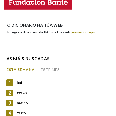
Apelidos
O DICIONARIO NA TÚA WEB
Integra o dicionario da RAG na túa web
premendo aquí
.
Enderezo electrónico
AS MÁIS BUSCADAS
Comentario
ESTA SEMANA
ESTE MES
1
baio
2
cerzo
3
maino
En cumprimento da normativa vixente en materia de
Protección de Datos de Carácter Persoal, a Real Academia
4
xisto
Galega informa a aqueles usuarios que faciliten o seu correo