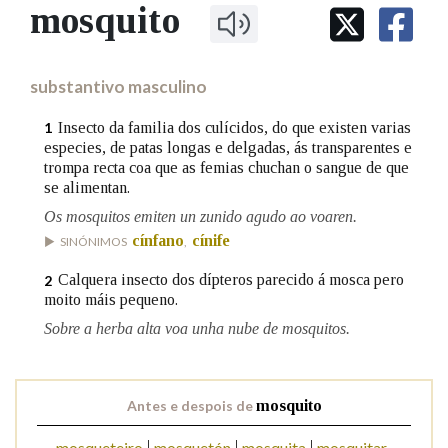
IDENTIDADE CORPORATIVA
mosquito
Facebook
Twitter
Youtube
Instagram
Bluesky
BUSCAR NOS LEMAS
FIGURAS HOMENAXEADAS
MARCIAL DEL ADALID
HISTORIA
Comeza por
CASA-MUSEO EMILIA PARDO
substantivo masculino
BAZÁN
60 ANOS DLG
PRIMAVERA DAS LETRAS
Insecto da familia dos culícidos, do que existen varias
1
Remata por
especies, de patas longas e delgadas, ás transparentes e
PORTAL DAS PALABRAS
trompa recta coa que as femias chuchan o sangue de que
se alimentan.
Os mosquitos emiten un zunido agudo ao voaren.
Contén
cínfano
cínife
SINÓNIMOS
,
Calquera insecto dos dípteros parecido á mosca pero
2
moito máis pequeno.
BUSCAR NO CONTIDO
Sobre a herba alta voa unha nube de mosquitos.
Nas definicións
Antes e despois de
mosquito
Nos exemplos
mosqueteiro
mosquetón
mosquita
mosquitar