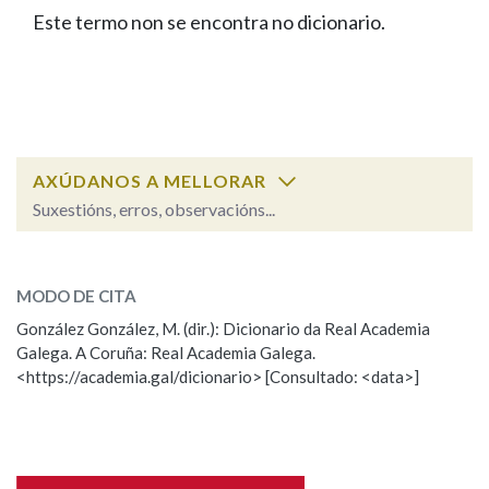
IDENTIDADE CORPORATIVA
Facebook
Twitter
Youtube
Instagram
Bluesky
Este termo non se encontra no dicionario.
BUSCAR NOS LEMAS
FIGURAS HOMENAXEADAS
MARCIAL DEL ADALID
HISTORIA
Comeza por
CASA-MUSEO EMILIA PARDO
BAZÁN
60 ANOS DLG
PRIMAVERA DAS LETRAS
Remata por
PORTAL DAS PALABRAS
AXÚDANOS A MELLORAR
Suxestións, erros, observacións...
Contén
ESCOLLE UNHA OPCIÓN:
MODO DE CITA
Observación
Falta unha voz
González González, M. (dir.): Dicionario da Real Academia
BUSCAR NO CONTIDO
Galega. A Coruña: Real Academia Galega.
Nome
<https://academia.gal/dicionario> [Consultado: <data>]
Nas definicións
Apelidos
Nos exemplos