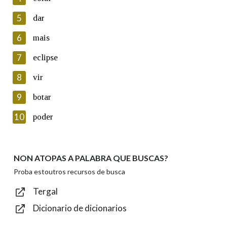
5
Lin e acepto as condicións da política de
dar
privacidade
6
mais
Introduce o código que aparece na imaxe:
7
eclipse
8
vir
9
botar
Texto de verificación
10
poder
NON ATOPAS A PALABRA QUE BUSCAS?
Enviar
Proba estoutros recursos de busca
Tergal
Dicionario de dicionarios