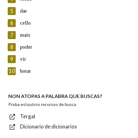
5
Lin e acepto as condicións da política de
dar
privacidade
6
cello
Introduce o código que aparece na imaxe:
7
mais
8
poder
9
vir
Texto de verificación
10
botar
NON ATOPAS A PALABRA QUE BUSCAS?
Enviar
Proba estoutros recursos de busca
Tergal
Dicionario de dicionarios