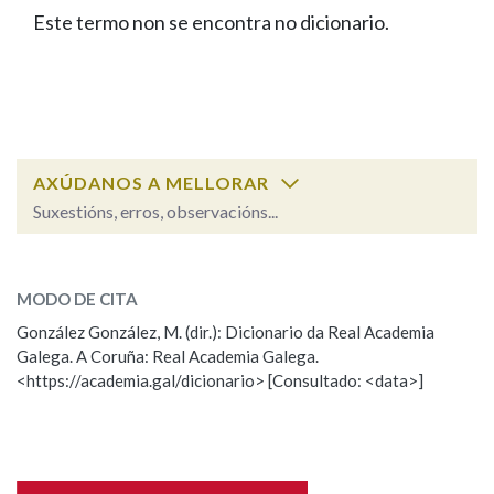
IDENTIDADE CORPORATIVA
Facebook
Twitter
Youtube
Instagram
Bluesky
Este termo non se encontra no dicionario.
BUSCAR NOS LEMAS
FIGURAS HOMENAXEADAS
MARCIAL DEL ADALID
HISTORIA
Comeza por
CASA-MUSEO EMILIA PARDO
BAZÁN
60 ANOS DLG
PRIMAVERA DAS LETRAS
Remata por
PORTAL DAS PALABRAS
AXÚDANOS A MELLORAR
Suxestións, erros, observacións...
Contén
ESCOLLE UNHA OPCIÓN:
MODO DE CITA
Observación
Falta unha voz
González González, M. (dir.): Dicionario da Real Academia
BUSCAR NO CONTIDO
Galega. A Coruña: Real Academia Galega.
Nome
<https://academia.gal/dicionario> [Consultado: <data>]
Nas definicións
Apelidos
Nos exemplos