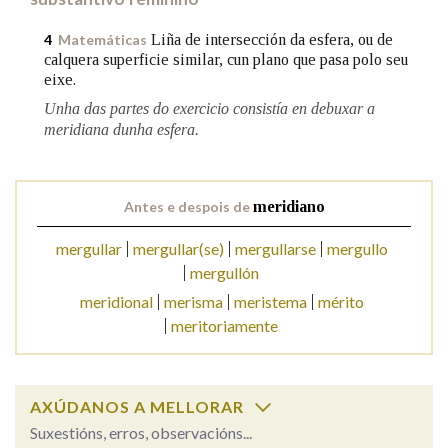
Liña de intersección da esfera, ou de
4
Matemáticas
Na fraseoloxía
calquera superficie similar, cun plano que pasa polo seu
eixe.
Unha das partes do exercicio consistía en debuxar a
meridiana dunha esfera.
OUTRAS OPCIÓNS DE BUSCA
Marcas gramaticais
Antes e despois de
meridiano
mergullar
mergullar(se)
mergullarse
mergullo
Pertence a
mergullón
meridional
merisma
meristema
mérito
meritoriamente
LIMPAR
BUSCA
AXÚDANOS A MELLORAR
Suxestións, erros, observacións...