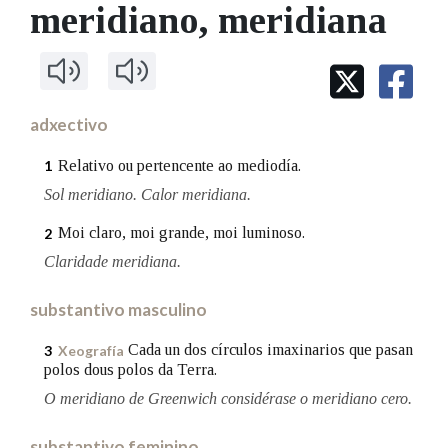
IDENTIDADE CORPORATIVA
meridiano
, meridiana
Facebook
Twitter
Youtube
Instagram
Bluesky
BUSCAR NOS LEMAS
FIGURAS HOMENAXEADAS
MARCIAL DEL ADALID
HISTORIA
Comeza por
CASA-MUSEO EMILIA PARDO
BAZÁN
60 ANOS DLG
PRIMAVERA DAS LETRAS
adxectivo
Remata por
PORTAL DAS PALABRAS
Relativo ou pertencente ao mediodía.
1
Sol meridiano. Calor meridiana.
Contén
Moi claro, moi grande, moi luminoso.
2
Claridade meridiana.
substantivo masculino
BUSCAR NO CONTIDO
Nas definicións
Cada un dos círculos imaxinarios que pasan
3
Xeografía
polos dous polos da Terra.
O meridiano de Greenwich considérase o meridiano cero.
Nos exemplos
substantivo feminino