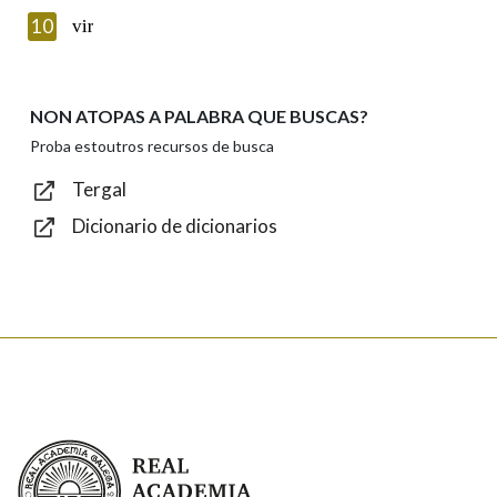
Introduce o código que aparece na imaxe:
10
vir
NON ATOPAS A PALABRA QUE BUSCAS?
Texto de verificación
Proba estoutros recursos de busca
Tergal
Dicionario de dicionarios
Enviar
Real Academia Galega