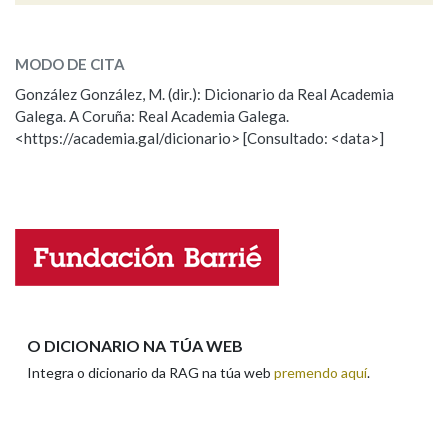
meridiano
SOBRE A PALABRA:
MODO DE CITA
ESCOLLE UNHA OPCIÓN:
González González, M. (dir.): Dicionario da Real Academia
Galega. A Coruña: Real Academia Galega.
Observación
Hai un erro na palabra
<https://academia.gal/dicionario> [Consultado: <data>]
Propoño mellorar a definición
Actualización
Falta unha voz
Nome
Apelidos
O DICIONARIO NA TÚA WEB
Integra o dicionario da RAG na túa web
premendo aquí
.
Enderezo electrónico