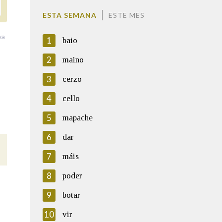
ESTA SEMANA
ESTE MES
va
1
baio
2
maino
3
cerzo
4
cello
5
mapache
6
dar
7
máis
8
poder
9
botar
10
vir