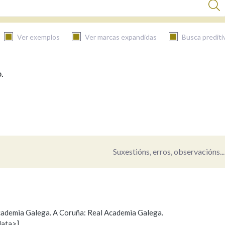
Ver exemplos
Ver marcas expandidas
Busca prediti
.
BUSCAR NO CONTIDO
Nas definicións
Nos exemplos
Suxestións, erros, observacións...
Na fraseoloxía
 Academia Galega. A Coruña: Real Academia Galega.
data>]