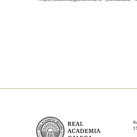
Nome
Apelido
Marcas gramaticais
Enderezo electrónico
Comentario
En cumprimento da normativa vixente en materia de P
aqueles usuarios que faciliten o seu correo electrónico
serán obxecto de tratamento automatizado de carácter 
Real Academia Galega
usuarios poderán exercer o seu dereito de acceso, rect
R
connosco.
1
Lin e acepto as condicións da política de 