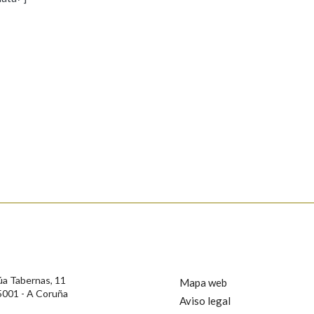
s
Pertence a
AXUDA NA BUSCA
LIMPAR
BUSCA
rotección de Datos de Carácter Persoal, a Real Academia Galega informa a
, así como calquera outra información de carácter persoal, que estes datos
confidencial e incorporados aos seus ficheiros informáticos. Así mesmo, os
ificación, oposición e cancelación dos seus datos poñéndose en contacto
úa Tabernas, 11
Mapa web
5001 - A Coruña
Aviso legal
privacidade