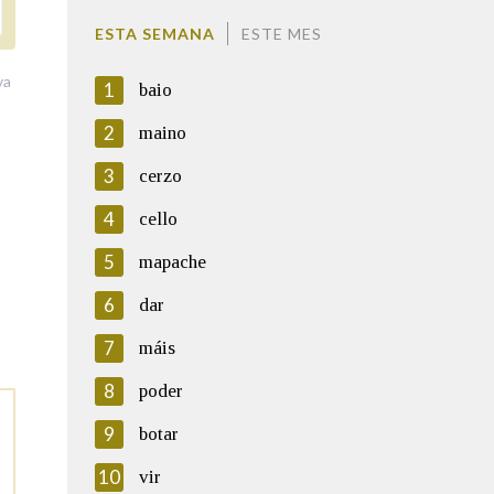
ESTA SEMANA
ESTE MES
va
1
baio
2
maino
3
cerzo
4
cello
5
mapache
6
dar
7
máis
8
poder
9
botar
10
vir