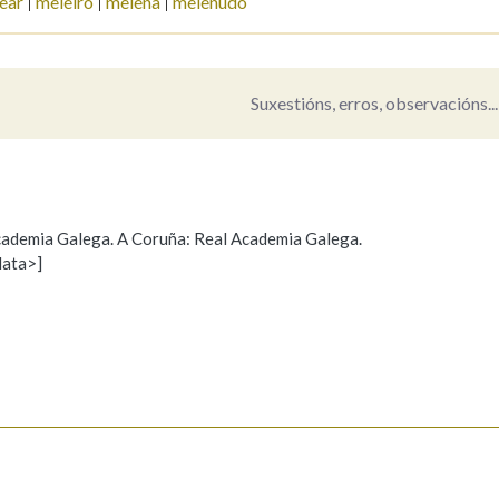
ear
meleiro
melena
melenudo
Pertence a
Suxestións, erros, observacións...
AXUDA NA BUSCA
LIMPAR
BUSCA
 Academia Galega. A Coruña: Real Academia Galega.
data>]
Propoño mellorar a definición
Actualización
s