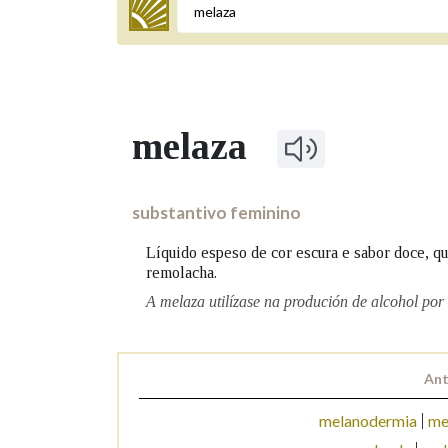
Termo a buscar
melaza
BUSCAR NOS LEMAS
Comeza por
substantivo feminino
Líquido espeso de cor escura e sabor doce, qu
remolacha.
Remata por
A melaza utilízase na produción de alcohol por
Contén
Ant
melanodermia
me
OUTRAS OPCIÓNS DE BUSCA