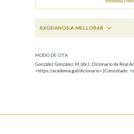
meleada
mel
Marcas gramaticais
AXÚDANOS A MELLORAR
melaza
SOBRE A PALABRA:
MODO DE CITA
ESCOLLE UNHA OPCIÓN:
González González, M. (dir.): Dicionario da Real
<https://academia.gal/dicionario> [Consultado: <
Observación
Hai un erro na palabra
Falta unha voz
Nome
Apelido
Enderezo electrónico