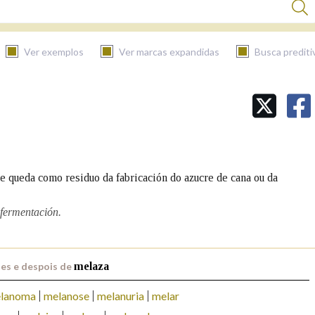
Ver exemplos
Ver marcas expandidas
Busca prediti
BUSCAR NO CONTIDO
Nas definicións
e queda como residuo da fabricación do azucre de cana ou da
Nos exemplos
 fermentación.
Na fraseoloxía
es e despois de
melaza
lanoma
melanose
melanuria
melar