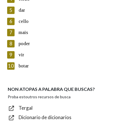
5
Lin e acepto as condicións da política de
dar
privacidade
6
cello
Introduce o código que aparece na imaxe:
7
mais
8
poder
9
vir
Texto de verificación
10
botar
NON ATOPAS A PALABRA QUE BUSCAS?
Enviar
Proba estoutros recursos de busca
Tergal
Dicionario de dicionarios