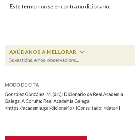
IDENTIDADE CORPORATIVA
Facebook
Twitter
Youtube
Instagram
Bluesky
Este termo non se encontra no dicionario.
BUSCAR NOS LEMAS
FIGURAS HOMENAXEADAS
MARCIAL DEL ADALID
HISTORIA
Comeza por
CASA-MUSEO EMILIA PARDO
BAZÁN
60 ANOS DLG
PRIMAVERA DAS LETRAS
Remata por
PORTAL DAS PALABRAS
AXÚDANOS A MELLORAR
Suxestións, erros, observacións...
Contén
ESCOLLE UNHA OPCIÓN:
MODO DE CITA
Observación
Falta unha voz
González González, M. (dir.): Dicionario da Real Academia
BUSCAR NO CONTIDO
Galega. A Coruña: Real Academia Galega.
Nome
<https://academia.gal/dicionario> [Consultado: <data>]
Nas definicións
Apelidos
Nos exemplos