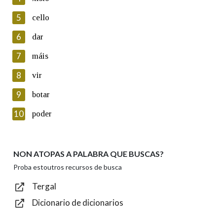
5
Lin e acepto as condicións da política de
cello
privacidade
6
dar
Introduce o código que aparece na imaxe:
7
máis
8
vir
9
botar
Texto de verificación
10
poder
NON ATOPAS A PALABRA QUE BUSCAS?
Enviar
Proba estoutros recursos de busca
Tergal
Dicionario de dicionarios