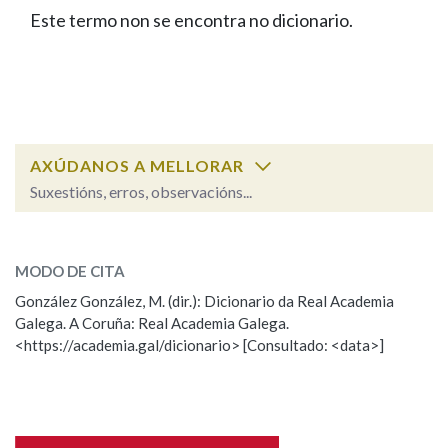
IDENTIDADE CORPORATIVA
Facebook
Twitter
Youtube
Instagram
Bluesky
Este termo non se encontra no dicionario.
BUSCAR NOS LEMAS
FIGURAS HOMENAXEADAS
MARCIAL DEL ADALID
HISTORIA
Comeza por
CASA-MUSEO EMILIA PARDO
BAZÁN
60 ANOS DLG
PRIMAVERA DAS LETRAS
Remata por
PORTAL DAS PALABRAS
AXÚDANOS A MELLORAR
Suxestións, erros, observacións...
Contén
ESCOLLE UNHA OPCIÓN:
MODO DE CITA
Observación
Falta unha voz
González González, M. (dir.): Dicionario da Real Academia
BUSCAR NO CONTIDO
Galega. A Coruña: Real Academia Galega.
Nome
<https://academia.gal/dicionario> [Consultado: <data>]
Nas definicións
Apelidos
Nos exemplos