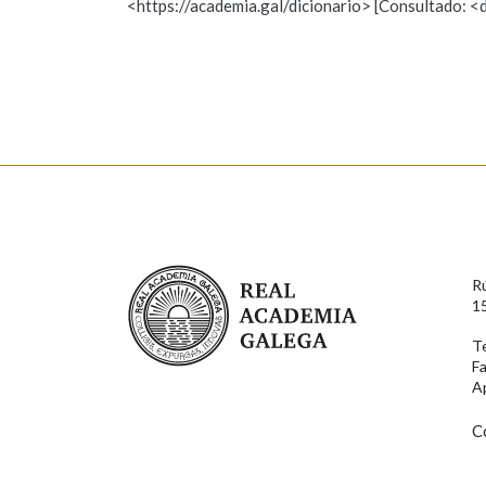
<https://academia.gal/dicionario> [Consultado: <
Observación
Hai un erro na palabra
Falta unha voz
Nome
Apelido
Enderezo electrónico
Real Academia Galega
R
Comentario
1
T
F
A
C
En cumprimento da normativa vixente en materia de P
aqueles usuarios que faciliten o seu correo electrónico