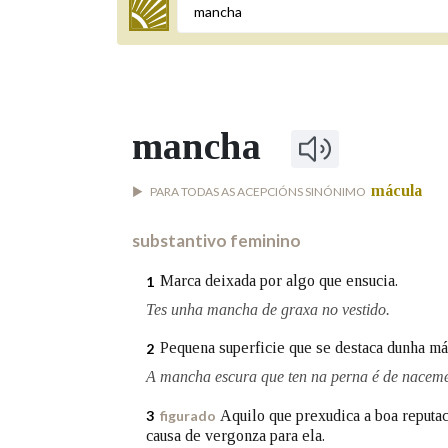
Termo a buscar
mancha
BUSCAR NOS LEMAS
mácula
PARA TODAS AS ACEPCIÓNS SINÓNIMO
Comeza por
substantivo feminino
Remata por
Marca deixada por algo que ensucia.
1
Tes unha mancha de graxa no vestido.
Pequena superficie que se destaca dunha máis
2
Contén
A mancha escura que ten na perna é de naceme
Aquilo que prexudica a boa reputa
3
figurado
causa de vergonza para ela.
OUTRAS OPCIÓNS DE BUSCA