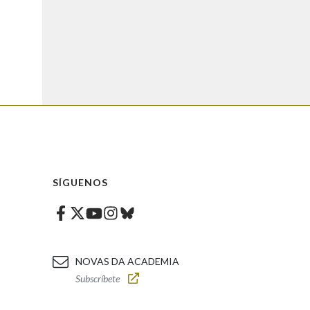
SÍGUENOS
Facebook
Twitter
Instagram
Bluesky
Youtube
NOVAS DA ACADEMIA
Subscríbete