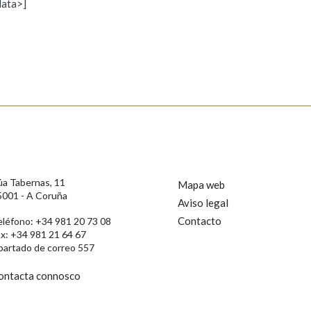
data>]
Propoño mellorar a definición
Actualización
s
úa Tabernas, 11
Mapa web
5001 - A Coruña
Aviso legal
Contacto
eléfono: +34 981 20 73 08
ax: +34 981 21 64 67
partado de correo 557
ontacta connosco
rotección de Datos de Carácter Persoal, a Real Academia Galega informa a
, así como calquera outra información de carácter persoal, que estes datos