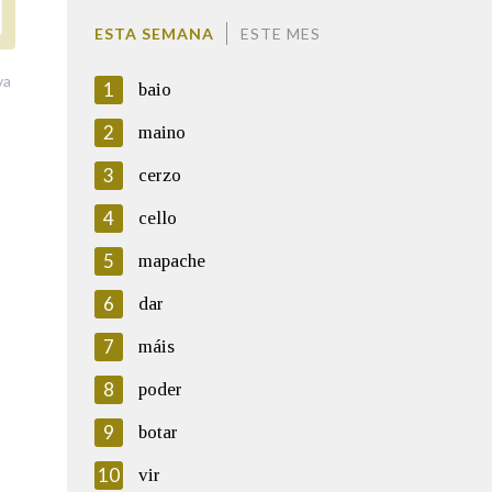
ESTA SEMANA
ESTE MES
va
1
baio
2
maino
3
cerzo
4
cello
5
mapache
6
dar
7
máis
8
poder
9
botar
10
vir