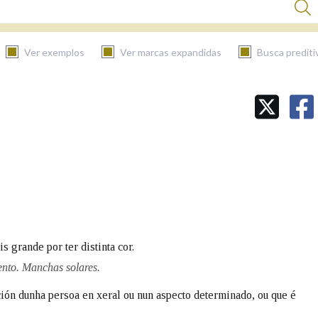
Ver exemplos
Ver marcas expandidas
Busca prediti
BUSCAR NO CONTIDO
Nas definicións
Nos exemplos
 grande por ter distinta cor.
Na fraseoloxía
nto. Manchas solares.
ción dunha persoa en xeral ou nun aspecto determinado, ou que é