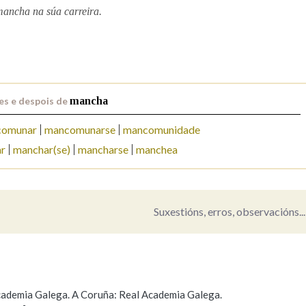
mancha na súa carreira.
Pertence a
AXUDA NA BUSCA
LIMPAR
BUSCA
es e despois de
mancha
comunar
mancomunarse
mancomunidade
r
manchar(se)
mancharse
manchea
Suxestións, erros, observacións...
 Academia Galega. A Coruña: Real Academia Galega.