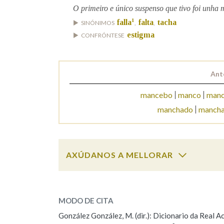
O primeiro e único suspenso que tivo foi unha 
Marcas gramaticais
1
falla
falta
tacha
SINÓNIMOS
,
,
estigma
CONFRÓNTESE
Ant
mancebo
manco
man
manchado
mancha
AXÚDANOS A MELLORAR
mancha
SOBRE A PALABRA:
MODO DE CITA
ESCOLLE UNHA OPCIÓN:
González González, M. (dir.): Dicionario da Real