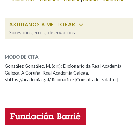
Na fraseoloxía
AXÚDANOS A MELLORAR
Suxestións, erros, observacións...
maldade
OUTRAS OPCIÓNS DE BUSCA
SOBRE A PALABRA:
MODO DE CITA
Marcas gramaticais
ESCOLLE UNHA OPCIÓN:
González González, M. (dir.): Dicionario da Real Academia
Galega. A Coruña: Real Academia Galega.
Observación
Hai un erro na palabra
<https://academia.gal/dicionario> [Consultado: <data>]
Pertence a
Propoño mellorar a definición
Actualización
Falta unha voz
LIMPAR
BUSCA
Nome