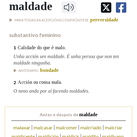
IDENTIDADE CORPORATIVA
maldade
Facebook
Twitter
Youtube
Instagram
Bluesky
BUSCAR NOS LEMAS
FIGURAS HOMENAXEADAS
MARCIAL DEL ADALID
HISTORIA
Comeza por
perversidade
PARA TODAS AS ACEPCIÓNS CONFRÓNTESE
CASA-MUSEO EMILIA PARDO
BAZÁN
60 ANOS DLG
substantivo feminino
PRIMAVERA DAS LETRAS
Remata por
PORTAL DAS PALABRAS
Calidade do que é malo.
1
Unha acción sen maldade. É unha persoa que non ten
maldade ningunha.
Contén
bondade
ANTÓNIMO
Acción ou cousa mala.
2
O neno anda por aí facendo maldades.
BUSCAR NO CONTIDO
Nas definicións
Antes e despois de
maldade
malaxar
malcasar
malcomer
malcriado
malcriar
Nos exemplos
maldicente
maldición
maldicir
maldito
maldivano