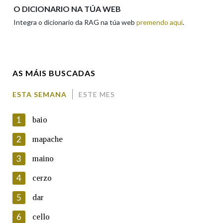
Apelidos
O DICIONARIO NA TÚA WEB
Integra o dicionario da RAG na túa web
premendo aquí
.
Enderezo electrónico
AS MÁIS BUSCADAS
Comentario
ESTA SEMANA
ESTE MES
1
baio
2
mapache
3
maino
En cumprimento da normativa vixente en materia de
Protección de Datos de Carácter Persoal, a Real Academia
4
cerzo
Galega informa a aqueles usuarios que faciliten o seu correo
electrónico, así como calquera outra información de carácter
5
dar
persoal, que estes datos serán obxecto de tratamento
automatizado de carácter confidencial e incorporados aos seus
6
cello
ficheiros informáticos. Así mesmo, os usuarios poderán exercer o