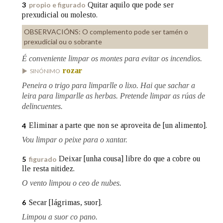
Quitar aquilo que pode ser
3
propio e figurado
prexudicial ou molesto.
Na fraseoloxía
OBSERVACIÓNS:
O complemento pode ser tamén o
prexudicial ou o sobrante
É conveniente limpar os montes para evitar os incendios.
rozar
SINÓNIMO
OUTRAS OPCIÓNS DE BUSCA
Peneira o trigo para limparlle o lixo. Hai que sachar a
Marcas gramaticais
leira para limparlle as herbas. Pretende limpar as rúas de
delincuentes.
Eliminar a parte que non se aproveita de [un alimento].
4
Pertence a
Vou limpar o peixe para o xantar.
Deixar [unha cousa] libre do que a cobre ou
5
figurado
lle resta nitidez.
LIMPAR
BUSCA
O vento limpou o ceo de nubes.
Secar [lágrimas, suor].
6
Limpou a suor co pano.