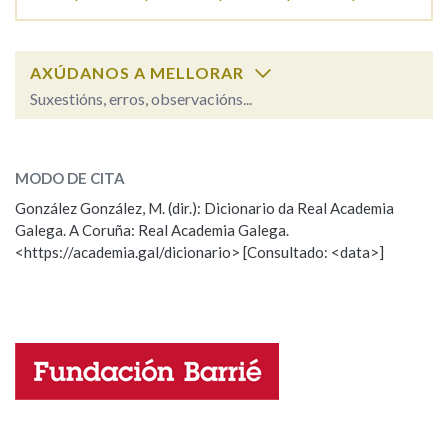
AXÚDANOS A MELLORAR
Suxestións, erros, observacións...
limpar
SOBRE A PALABRA:
MODO DE CITA
ESCOLLE UNHA OPCIÓN:
González González, M. (dir.): Dicionario da Real Academia
Galega. A Coruña: Real Academia Galega.
Observación
Hai un erro na palabra
<https://academia.gal/dicionario> [Consultado: <data>]
Propoño mellorar a definición
Actualización
Falta unha voz
Nome
Apelidos