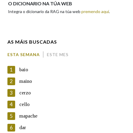
O DICIONARIO NA TÚA WEB
Integra o dicionario da RAG na túa web
premendo aquí
.
Enderezo electrónico
AS MÁIS BUSCADAS
Comentario
ESTA SEMANA
ESTE MES
1
baio
2
maino
3
cerzo
En cumprimento da normativa vixente en materia de
Protección de Datos de Carácter Persoal, a Real Academia
4
cello
Galega informa a aqueles usuarios que faciliten o seu correo
electrónico, así como calquera outra información de carácter
5
mapache
persoal, que estes datos serán obxecto de tratamento
automatizado de carácter confidencial e incorporados aos seus
6
dar
ficheiros informáticos. Así mesmo, os usuarios poderán exercer o