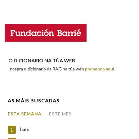
Propoño mellorar a definición
Actualización
Falta unha voz
Nome
Apelidos
O DICIONARIO NA TÚA WEB
Integra o dicionario da RAG na túa web
premendo aquí
.
Enderezo electrónico
AS MÁIS BUSCADAS
Comentario
ESTA SEMANA
ESTE MES
1
baio