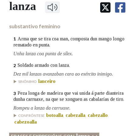
IDENTIDADE CORPORATIVA
lanza
Facebook
Twitter
Youtube
Instagram
Bluesky
BUSCAR NOS LEMAS
FIGURAS HOMENAXEADAS
MARCIAL DEL ADALID
HISTORIA
Comeza por
CASA-MUSEO EMILIA PARDO
substantivo feminino
BAZÁN
60 ANOS DLG
PRIMAVERA DAS LETRAS
Arma que se tira coa man, composta dun mango longo
1
Remata por
rematado en punta.
PORTAL DAS PALABRAS
Unha lanza coa punta de sílex.
Soldado armado con lanza.
2
Contén
Dez mil lanzas avanzaban cara ao exército inimigo.
lanceiro
SINÓNIMO
Peza longa de madeira que vai unida á parte dianteira
3
BUSCAR NO CONTIDO
dunha carruaxe, na que se xonguen as cabalarías de tiro.
Nas definicións
Rompeu a lanza da carruaxe.
botoalla
cabezalla
cabezallo
CONFRÓNTESE
,
,
,
cabezoalla
Nos exemplos
lanza