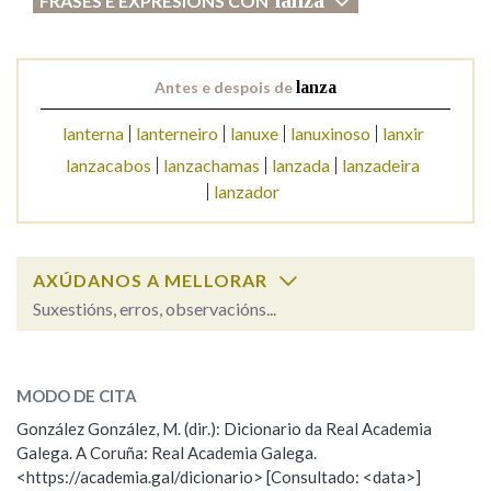
FRASES E EXPRESIÓNS CON
Na fraseoloxía
Antes e despois de
lanza
lanterna
lanterneiro
lanuxe
lanuxinoso
lanxir
OUTRAS OPCIÓNS DE BUSCA
lanzacabos
lanzachamas
lanzada
lanzadeira
lanzador
Marcas gramaticais
AXÚDANOS A MELLORAR
Pertence a
Suxestións, erros, observacións...
lanza
SOBRE A PALABRA:
LIMPAR
BUSCA
MODO DE CITA
ESCOLLE UNHA OPCIÓN:
González González, M. (dir.): Dicionario da Real Academia
Galega. A Coruña: Real Academia Galega.
Observación
Hai un erro na palabra
<https://academia.gal/dicionario> [Consultado: <data>]