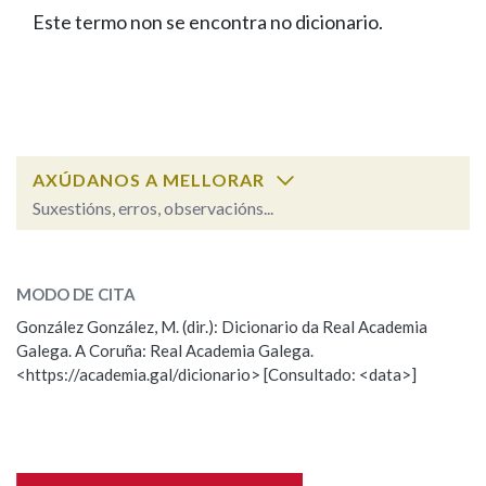
IDENTIDADE CORPORATIVA
Facebook
Twitter
Youtube
Instagram
Bluesky
Este termo non se encontra no dicionario.
BUSCAR NOS LEMAS
FIGURAS HOMENAXEADAS
MARCIAL DEL ADALID
HISTORIA
Comeza por
CASA-MUSEO EMILIA PARDO
BAZÁN
60 ANOS DLG
PRIMAVERA DAS LETRAS
Remata por
PORTAL DAS PALABRAS
AXÚDANOS A MELLORAR
Suxestións, erros, observacións...
Contén
ESCOLLE UNHA OPCIÓN:
MODO DE CITA
Observación
Falta unha voz
González González, M. (dir.): Dicionario da Real Academia
BUSCAR NO CONTIDO
Galega. A Coruña: Real Academia Galega.
Nome
<https://academia.gal/dicionario> [Consultado: <data>]
Nas definicións
Apelidos
Nos exemplos