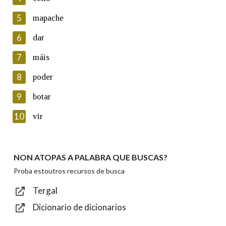
5
Lin e acepto as condicións da política de
mapache
privacidade
6
dar
Introduce o código que aparece na imaxe:
7
máis
8
poder
9
botar
Texto de verificación
10
vir
NON ATOPAS A PALABRA QUE BUSCAS?
Enviar
Proba estoutros recursos de busca
Tergal
Dicionario de dicionarios