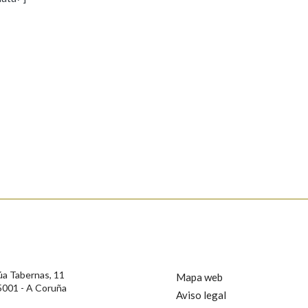
s
Pertence a
AXUDA NA BUSCA
LIMPAR
BUSCA
rotección de Datos de Carácter Persoal, a Real Academia Galega informa a
, así como calquera outra información de carácter persoal, que estes datos
confidencial e incorporados aos seus ficheiros informáticos. Así mesmo, os
ificación, oposición e cancelación dos seus datos poñéndose en contacto
úa Tabernas, 11
Mapa web
5001 - A Coruña
Aviso legal
privacidade