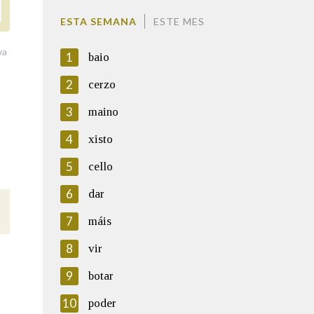
ESTA SEMANA
ESTE MES
va
1
baio
2
cerzo
3
maino
4
xisto
5
cello
6
dar
7
máis
8
vir
9
botar
10
poder