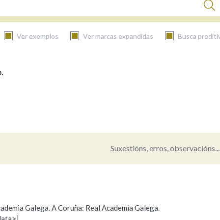
Ver exemplos
Ver marcas expandidas
Busca prediti
.
BUSCAR NO CONTIDO
Nas definicións
Nos exemplos
Suxestións, erros, observacións...
Na fraseoloxía
 Academia Galega. A Coruña: Real Academia Galega.
data>]