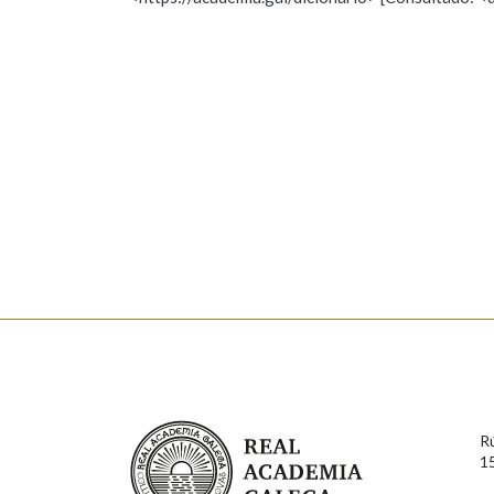
Nome
Apelido
Marcas gramaticais
Enderezo electrónico
Comentario
En cumprimento da normativa vixente en materia de P
aqueles usuarios que faciliten o seu correo electrónico
serán obxecto de tratamento automatizado de carácter 
Real Academia Galega
usuarios poderán exercer o seu dereito de acceso, rect
R
connosco.
1
Lin e acepto as condicións da política de 