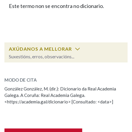
IDENTIDADE CORPORATIVA
Facebook
Twitter
Youtube
Instagram
Bluesky
Este termo non se encontra no dicionario.
BUSCAR NOS LEMAS
FIGURAS HOMENAXEADAS
MARCIAL DEL ADALID
HISTORIA
Comeza por
CASA-MUSEO EMILIA PARDO
BAZÁN
60 ANOS DLG
PRIMAVERA DAS LETRAS
Remata por
PORTAL DAS PALABRAS
AXÚDANOS A MELLORAR
Suxestións, erros, observacións...
Contén
ESCOLLE UNHA OPCIÓN:
MODO DE CITA
Observación
Falta unha voz
González González, M. (dir.): Dicionario da Real Academia
BUSCAR NO CONTIDO
Galega. A Coruña: Real Academia Galega.
Nome
<https://academia.gal/dicionario> [Consultado: <data>]
Nas definicións
Apelidos
Nos exemplos