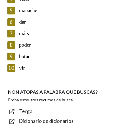
5
Lin e acepto as condicións da política de
mapache
privacidade
6
dar
Introduce o código que aparece na imaxe:
7
máis
8
poder
9
botar
Texto de verificación
10
vir
NON ATOPAS A PALABRA QUE BUSCAS?
Enviar
Proba estoutros recursos de busca
Tergal
Dicionario de dicionarios