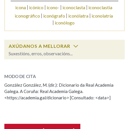
icona
icónico
icono-
iconoclasta
iconoclastia
iconográfico
iconógrafo
iconólatra
iconolatría
Na fraseoloxía
iconólogo
OUTRAS OPCIÓNS DE BUSCA
AXÚDANOS A MELLORAR
Suxestións, erros, observacións...
Marcas gramaticais
iconografía
SOBRE A PALABRA:
Pertence a
MODO DE CITA
ESCOLLE UNHA OPCIÓN:
González González, M. (dir.): Dicionario da Real Academia
Galega. A Coruña: Real Academia Galega.
Observación
Hai un erro na palabra
<https://academia.gal/dicionario> [Consultado: <data>]
LIMPAR
BUSCA
Propoño mellorar a definición
Actualización
Falta unha voz