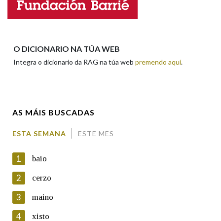
Nome
Apelidos
O DICIONARIO NA TÚA WEB
Integra o dicionario da RAG na túa web
premendo aquí
.
Enderezo electrónico
AS MÁIS BUSCADAS
Comentario
ESTA SEMANA
ESTE MES
1
baio
2
cerzo
3
maino
En cumprimento da normativa vixente en materia de
Protección de Datos de Carácter Persoal, a Real Academia
4
xisto