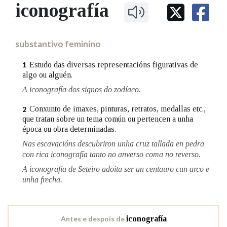
IDENTIDADE CORPORATIVA
iconografía
Facebook
Twitter
Youtube
Instagram
Bluesky
BUSCAR NOS LEMAS
FIGURAS HOMENAXEADAS
MARCIAL DEL ADALID
HISTORIA
Comeza por
CASA-MUSEO EMILIA PARDO
substantivo feminino
BAZÁN
60 ANOS DLG
PRIMAVERA DAS LETRAS
Estudo das diversas representacións figurativas de
1
Remata por
algo ou alguén.
PORTAL DAS PALABRAS
A iconografía dos signos do zodíaco.
Conxunto de imaxes, pinturas, retratos, medallas etc.,
2
Contén
que tratan sobre un tema común ou pertencen a unha
época ou obra determinadas.
Nas escavacións descubriron unha cruz tallada en pedra
con rica iconografía tanto no anverso coma no reverso.
BUSCAR NO CONTIDO
A iconografía de Seteiro adoita ser un centauro cun arco e
Nas definicións
unha frecha.
Nos exemplos
Antes e despois de
iconografía