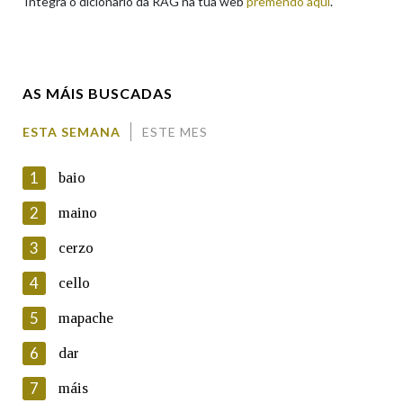
Integra o dicionario da RAG na túa web
premendo aquí
.
Enderezo electrónico
AS MÁIS BUSCADAS
Comentario
ESTA SEMANA
ESTE MES
1
baio
2
maino
3
cerzo
En cumprimento da normativa vixente en materia de
Protección de Datos de Carácter Persoal, a Real Academia
4
cello
Galega informa a aqueles usuarios que faciliten o seu correo
electrónico, así como calquera outra información de carácter
5
mapache
persoal, que estes datos serán obxecto de tratamento
automatizado de carácter confidencial e incorporados aos seus
6
dar
ficheiros informáticos. Así mesmo, os usuarios poderán exercer o
seu dereito de acceso, rectificación, oposición e cancelación dos
7
máis
seus datos poñéndose en contacto connosco.