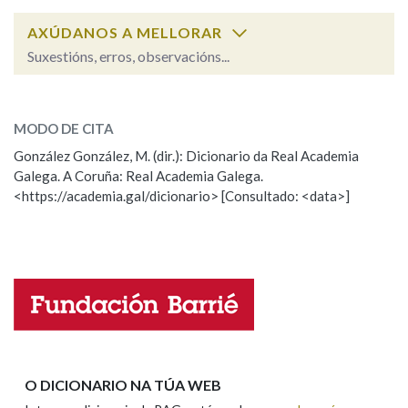
AXÚDANOS A MELLORAR
Na fraseoloxía
Suxestións, erros, observacións...
homeópata
SOBRE A PALABRA:
MODO DE CITA
OUTRAS OPCIÓNS DE BUSCA
ESCOLLE UNHA OPCIÓN:
González González, M. (dir.): Dicionario da Real Academia
Marcas gramaticais
Galega. A Coruña: Real Academia Galega.
Observación
Hai un erro na palabra
<https://academia.gal/dicionario> [Consultado: <data>]
Propoño mellorar a definición
Actualización
Pertence a
Falta unha voz
Nome
LIMPAR
BUSCA
Apelidos
O DICIONARIO NA TÚA WEB