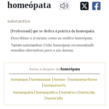
IDENTIDADE CORPORATIVA
homeópata
Facebook
Twitter
Youtube
Instagram
Bluesky
BUSCAR NOS LEMAS
FIGURAS HOMENAXEADAS
MARCIAL DEL ADALID
HISTORIA
Comeza por
CASA-MUSEO EMILIA PARDO
substantivo
BAZÁN
60 ANOS DLG
PRIMAVERA DAS LETRAS
[Profesional] que se dedica á práctica da homeopatía.
Remata por
PORTAL DAS PALABRAS
Describíase a si mesmo como un médico homeópata.
Tamén substantivo
Unha homeópata recomendoulle
remedios alternativos para a súa doenza.
Contén
Antes e despois de
homeópata
BUSCAR NO CONTIDO
homenaxe
homenaxear
homeo-
homeomorfismo
homeomorfo
Nas definicións
homeopatía
homeopático
homérico
homicida
homicidio
Nos exemplos