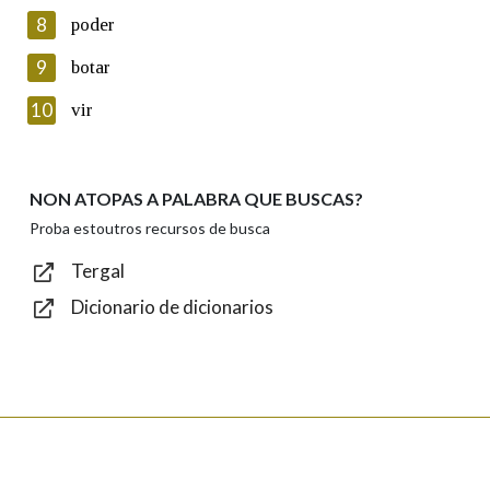
8
poder
Lin e acepto as condicións da política de
privacidade
9
botar
Introduce o código que aparece na imaxe:
10
vir
NON ATOPAS A PALABRA QUE BUSCAS?
Texto de verificación
Proba estoutros recursos de busca
Tergal
Dicionario de dicionarios
Enviar