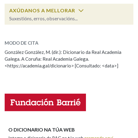
AXÚDANOS A MELLORAR
Na fraseoloxía
Suxestións, erros, observacións...
guizo
SOBRE A PALABRA:
MODO DE CITA
OUTRAS OPCIÓNS DE BUSCA
ESCOLLE UNHA OPCIÓN:
González González, M. (dir.): Dicionario da Real Academia
Marcas gramaticais
Galega. A Coruña: Real Academia Galega.
Observación
Hai un erro na palabra
<https://academia.gal/dicionario> [Consultado: <data>]
Propoño mellorar a definición
Actualización
Pertence a
Falta unha voz
Nome
LIMPAR
BUSCA
Apelidos
O DICIONARIO NA TÚA WEB
Integra o dicionario da RAG na túa web
premendo aquí
.