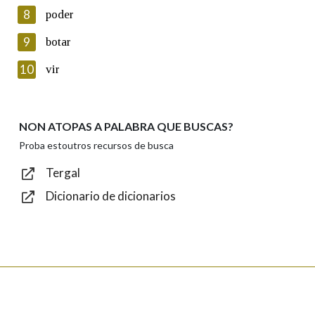
8
poder
Lin e acepto as condicións da política de
privacidade
9
botar
Introduce o código que aparece na imaxe:
10
vir
NON ATOPAS A PALABRA QUE BUSCAS?
Texto de verificación
Proba estoutros recursos de busca
Tergal
Dicionario de dicionarios
Enviar