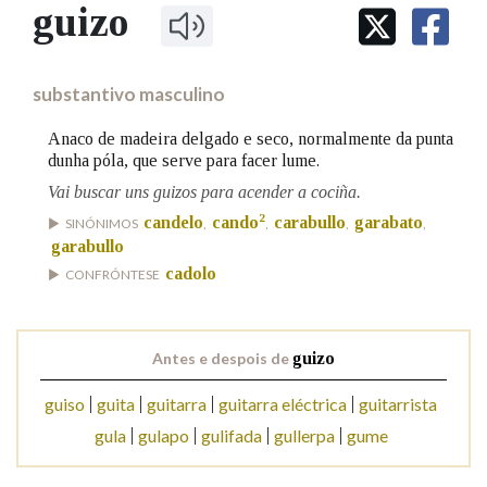
IDENTIDADE CORPORATIVA
guizo
Facebook
Twitter
Youtube
Instagram
Bluesky
BUSCAR NOS LEMAS
FIGURAS HOMENAXEADAS
MARCIAL DEL ADALID
HISTORIA
Comeza por
CASA-MUSEO EMILIA PARDO
substantivo masculino
BAZÁN
60 ANOS DLG
PRIMAVERA DAS LETRAS
Anaco de madeira delgado e seco, normalmente da punta
Remata por
dunha póla, que serve para facer lume.
PORTAL DAS PALABRAS
Vai buscar uns guizos para acender a cociña.
2
candelo
cando
carabullo
garabato
SINÓNIMOS
,
,
,
,
Contén
garabullo
cadolo
CONFRÓNTESE
BUSCAR NO CONTIDO
Antes e despois de
guizo
Nas definicións
guiso
guita
guitarra
guitarra eléctrica
guitarrista
gula
gulapo
gulifada
gullerpa
gume
Nos exemplos