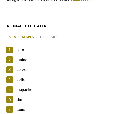
Enderezo electrónico
AS MÁIS BUSCADAS
Comentario
ESTA SEMANA
ESTE MES
1
baio
2
maino
3
cerzo
En cumprimento da normativa vixente en materia de
Protección de Datos de Carácter Persoal, a Real Academia
4
cello
Galega informa a aqueles usuarios que faciliten o seu correo
electrónico, así como calquera outra información de carácter
5
mapache
persoal, que estes datos serán obxecto de tratamento
automatizado de carácter confidencial e incorporados aos seus
6
dar
ficheiros informáticos. Así mesmo, os usuarios poderán exercer o
seu dereito de acceso, rectificación, oposición e cancelación dos
7
máis
seus datos poñéndose en contacto connosco.