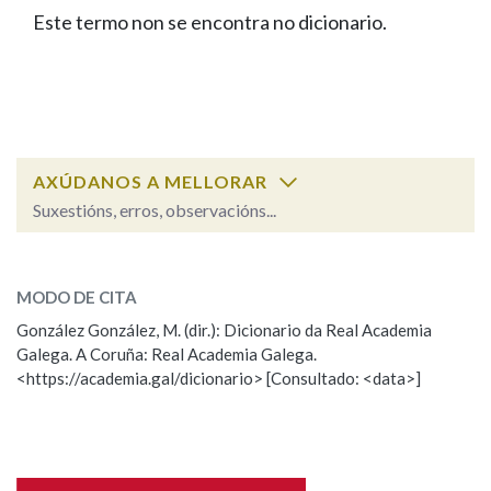
IDENTIDADE CORPORATIVA
Facebook
Twitter
Youtube
Instagram
Bluesky
Este termo non se encontra no dicionario.
BUSCAR NOS LEMAS
FIGURAS HOMENAXEADAS
MARCIAL DEL ADALID
HISTORIA
Comeza por
CASA-MUSEO EMILIA PARDO
BAZÁN
60 ANOS DLG
PRIMAVERA DAS LETRAS
Remata por
PORTAL DAS PALABRAS
AXÚDANOS A MELLORAR
Suxestións, erros, observacións...
Contén
ESCOLLE UNHA OPCIÓN:
MODO DE CITA
Observación
Falta unha voz
González González, M. (dir.): Dicionario da Real Academia
BUSCAR NO CONTIDO
Galega. A Coruña: Real Academia Galega.
Nome
<https://academia.gal/dicionario> [Consultado: <data>]
Nas definicións
Apelidos
Nos exemplos