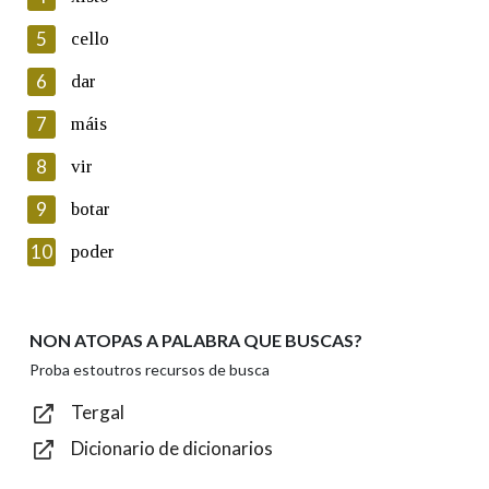
5
Lin e acepto as condicións da política de
cello
privacidade
6
dar
Introduce o código que aparece na imaxe:
7
máis
8
vir
9
botar
Texto de verificación
10
poder
NON ATOPAS A PALABRA QUE BUSCAS?
Enviar
Proba estoutros recursos de busca
Tergal
Dicionario de dicionarios