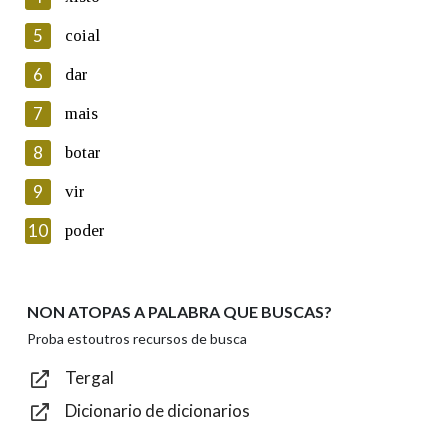
5
Lin e acepto as condicións da política de
coial
privacidade
6
dar
Introduce o código que aparece na imaxe:
7
mais
8
botar
9
vir
Texto de verificación
10
poder
NON ATOPAS A PALABRA QUE BUSCAS?
Enviar
Proba estoutros recursos de busca
Tergal
Dicionario de dicionarios