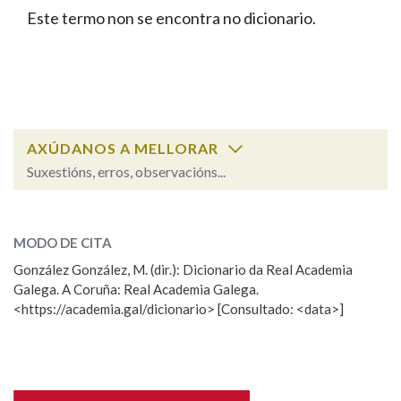
IDENTIDADE CORPORATIVA
Facebook
Twitter
Youtube
Instagram
Bluesky
Este termo non se encontra no dicionario.
BUSCAR NOS LEMAS
FIGURAS HOMENAXEADAS
MARCIAL DEL ADALID
HISTORIA
Comeza por
CASA-MUSEO EMILIA PARDO
BAZÁN
60 ANOS DLG
PRIMAVERA DAS LETRAS
Remata por
PORTAL DAS PALABRAS
AXÚDANOS A MELLORAR
Suxestións, erros, observacións...
Contén
ESCOLLE UNHA OPCIÓN:
MODO DE CITA
Observación
Falta unha voz
González González, M. (dir.): Dicionario da Real Academia
BUSCAR NO CONTIDO
Galega. A Coruña: Real Academia Galega.
Nome
<https://academia.gal/dicionario> [Consultado: <data>]
Nas definicións
Apelidos
Nos exemplos