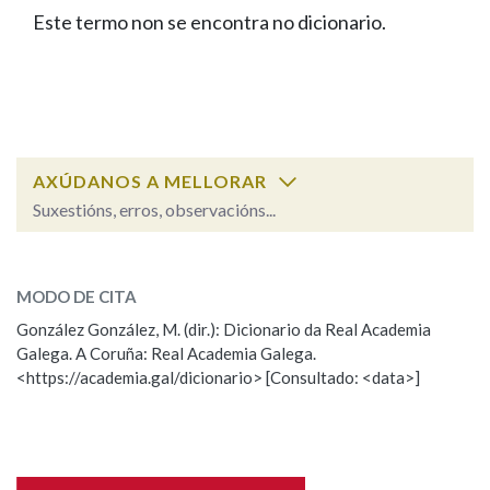
IDENTIDADE CORPORATIVA
Facebook
Twitter
Youtube
Instagram
Bluesky
Este termo non se encontra no dicionario.
BUSCAR NOS LEMAS
FIGURAS HOMENAXEADAS
MARCIAL DEL ADALID
HISTORIA
Comeza por
CASA-MUSEO EMILIA PARDO
BAZÁN
60 ANOS DLG
PRIMAVERA DAS LETRAS
Remata por
PORTAL DAS PALABRAS
AXÚDANOS A MELLORAR
Suxestións, erros, observacións...
Contén
ESCOLLE UNHA OPCIÓN:
MODO DE CITA
Observación
Falta unha voz
González González, M. (dir.): Dicionario da Real Academia
BUSCAR NO CONTIDO
Galega. A Coruña: Real Academia Galega.
Nome
<https://academia.gal/dicionario> [Consultado: <data>]
Nas definicións
Apelidos
Nos exemplos