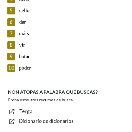
5
Lin e acepto as condicións da política de
cello
privacidade
6
dar
Introduce o código que aparece na imaxe:
7
máis
8
vir
9
botar
Texto de verificación
10
poder
NON ATOPAS A PALABRA QUE BUSCAS?
Enviar
Proba estoutros recursos de busca
Tergal
Dicionario de dicionarios